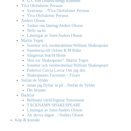
G C von Döbeln/Bengt Kummel
Ylva Olofsdotter Persson
Systrarna…/Ylva Olofsdotter Persson
Ylva Olofsdotter Persson
Anders Olsson
Tankar om läsning/Anders Olsson
Nelly sachs
Läsningar av Intet/Anders Olsson
Martin Tegen
Sonetter och versberättelser/William Shakespeare
Sonetterna till Orfeus R M Rilke
Sångernas bok/H Heine
Vem var Shakespeare?..Martin Tegen
Sonetter och versberättelser/William Shakespeare
Federico Carcia Lorca/ Om jag dör..
Shakespeares Factotum – Fixare
Stefan de Vylder
innan jag flyttar in på ../Stefan de Vylder
Det brinner
Backlist
Bellmans värld/Ingmar Simonsson
TÄCKNAMN SHAKESPEARE
Läsningar av Intet/Anders Olsson
Att skriva dagen…/Anders Olsson
Köp & kontakt