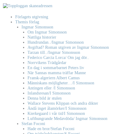
Hoppa
till
innehåll
Förlagets utgivning
Themis förlag
Ingmar Simonsson
Om Ingmar Simonsson
Nattliga historier
Hundrundan../Ingmar Simonsson
Avgiftad? Roman utgiven av Ingmar Simonsson
Tarzan till../Ingmar Simonsson
Federico Carcia Lorca/ Om jag dör..
Norrvikens Trädgårdar
En dag i sommarbarnet Peters liv
När Sannas mamma träffar Manne
Fransk-algeriern Albert Camus
Människans möjligheter…/I Simonsson
Antingen eller /I Simonsson
Inlandsresan/I Simonsson
Denna bild är stulen
Wallace Stevens Klippan och andra dikter
Ändå inget ålamörker/I Simonsson
Kierkegaard i vår tid/I Simonsson
Lufthungrande Medavdöda/ Ingmar Simonsson
Stefan Foconi
Hade en bror/Stefan Foconi
Om trädgårdskonsten/S Foconi