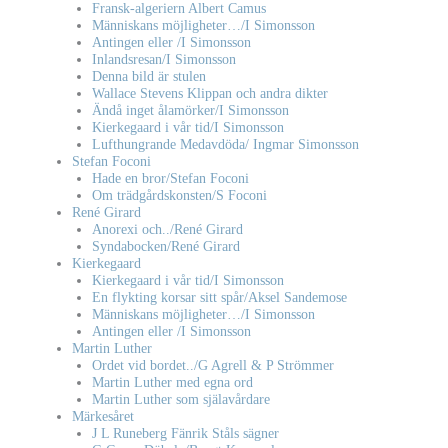
Fransk-algeriern Albert Camus
Människans möjligheter…/I Simonsson
Antingen eller /I Simonsson
Inlandsresan/I Simonsson
Denna bild är stulen
Wallace Stevens Klippan och andra dikter
Ändå inget ålamörker/I Simonsson
Kierkegaard i vår tid/I Simonsson
Lufthungrande Medavdöda/ Ingmar Simonsson
Stefan Foconi
Hade en bror/Stefan Foconi
Om trädgårdskonsten/S Foconi
René Girard
Anorexi och../René Girard
Syndabocken/René Girard
Kierkegaard
Kierkegaard i vår tid/I Simonsson
En flykting korsar sitt spår/Aksel Sandemose
Människans möjligheter…/I Simonsson
Antingen eller /I Simonsson
Martin Luther
Ordet vid bordet../G Agrell & P Strömmer
Martin Luther med egna ord
Martin Luther som själavårdare
Märkesåret
J L Runeberg Fänrik Ståls sägner