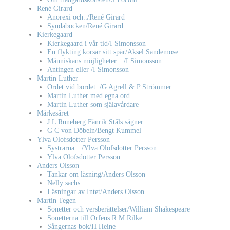
René Girard
Anorexi och../René Girard
Syndabocken/René Girard
Kierkegaard
Kierkegaard i vår tid/I Simonsson
En flykting korsar sitt spår/Aksel Sandemose
Människans möjligheter…/I Simonsson
Antingen eller /I Simonsson
Martin Luther
Ordet vid bordet../G Agrell & P Strömmer
Martin Luther med egna ord
Martin Luther som själavårdare
Märkesåret
J L Runeberg Fänrik Ståls sägner
G C von Döbeln/Bengt Kummel
Ylva Olofsdotter Persson
Systrarna…/Ylva Olofsdotter Persson
Ylva Olofsdotter Persson
Anders Olsson
Tankar om läsning/Anders Olsson
Nelly sachs
Läsningar av Intet/Anders Olsson
Martin Tegen
Sonetter och versberättelser/William Shakespeare
Sonetterna till Orfeus R M Rilke
Sångernas bok/H Heine