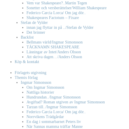
Vem var Shakespeare?..Martin Tegen
Sonetter och versberättelser/William Shakespeare
Federico Carcia Lorca/ Om jag dör..
Shakespeares Factotum – Fixare
Stefan de Vylder
innan jag flyttar in på ../Stefan de Vylder
Det brinner
Backlist
Bellmans värld/Ingmar Simonsson
TÄCKNAMN SHAKESPEARE
Läsningar av Intet/Anders Olsson
Att skriva dagen…/Anders Olsson
Köp & kontakt
Förlagets utgivning
Themis förlag
Ingmar Simonsson
Om Ingmar Simonsson
Nattliga historier
Hundrundan../Ingmar Simonsson
Avgiftad? Roman utgiven av Ingmar Simonsson
Tarzan till../Ingmar Simonsson
Federico Carcia Lorca/ Om jag dör..
Norrvikens Trädgårdar
En dag i sommarbarnet Peters liv
När Sannas mamma träffar Manne