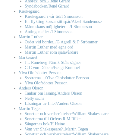
Anorexi och../René Girard
Syndabocken/René Girard
Kierkegaard
Kierkegaard i vår tid/I Simonsson
En flykting korsar sitt spår/Aksel Sandemose
Människans möjligheter…/I Simonsson
Antingen eller /I Simonsson
Martin Luther
Ordet vid bordet../G Agrell & P Strömmer
Martin Luther med egna ord
Martin Luther som själavårdare
Märkesåret
J L Runeberg Fänrik Ståls sägner
G C von Döbeln/Bengt Kummel
Ylva Olofsdotter Persson
Systrarna…/Ylva Olofsdotter Persson
Ylva Olofsdotter Persson
Anders Olsson
Tankar om läsning/Anders Olsson
Nelly sachs
Läsningar av Intet/Anders Olsson
Martin Tegen
Sonetter och versberättelser/William Shakespeare
Sonetterna till Orfeus R M Rilke
Sångernas bok/H Heine
Vem var Shakespeare?..Martin Tegen
Sonetter och versberättelser/William Shakespeare