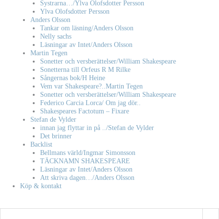
Systrarna…/Ylva Olofsdotter Persson
Ylva Olofsdotter Persson
Anders Olsson
Tankar om läsning/Anders Olsson
Nelly sachs
Läsningar av Intet/Anders Olsson
Martin Tegen
Sonetter och versberättelser/William Shakespeare
Sonetterna till Orfeus R M Rilke
Sångernas bok/H Heine
Vem var Shakespeare?..Martin Tegen
Sonetter och versberättelser/William Shakespeare
Federico Carcia Lorca/ Om jag dör..
Shakespeares Factotum – Fixare
Stefan de Vylder
innan jag flyttar in på ../Stefan de Vylder
Det brinner
Backlist
Bellmans värld/Ingmar Simonsson
TÄCKNAMN SHAKESPEARE
Läsningar av Intet/Anders Olsson
Att skriva dagen…/Anders Olsson
Köp & kontakt