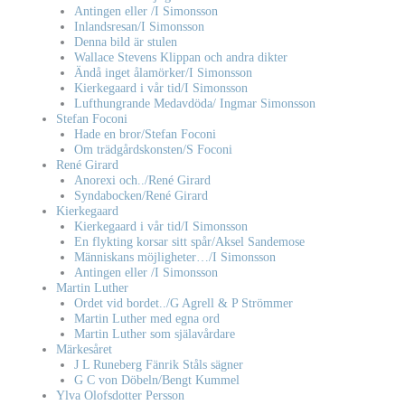
Antingen eller /I Simonsson
Inlandsresan/I Simonsson
Denna bild är stulen
Wallace Stevens Klippan och andra dikter
Ändå inget ålamörker/I Simonsson
Kierkegaard i vår tid/I Simonsson
Lufthungrande Medavdöda/ Ingmar Simonsson
Stefan Foconi
Hade en bror/Stefan Foconi
Om trädgårdskonsten/S Foconi
René Girard
Anorexi och../René Girard
Syndabocken/René Girard
Kierkegaard
Kierkegaard i vår tid/I Simonsson
En flykting korsar sitt spår/Aksel Sandemose
Människans möjligheter…/I Simonsson
Antingen eller /I Simonsson
Martin Luther
Ordet vid bordet../G Agrell & P Strömmer
Martin Luther med egna ord
Martin Luther som själavårdare
Märkesåret
J L Runeberg Fänrik Ståls sägner
G C von Döbeln/Bengt Kummel
Ylva Olofsdotter Persson