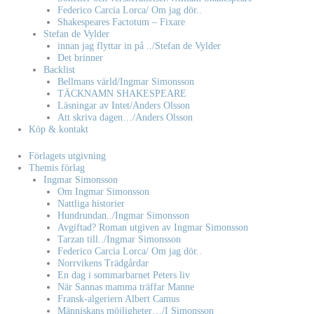
Federico Carcia Lorca/ Om jag dör..
Shakespeares Factotum – Fixare
Stefan de Vylder
innan jag flyttar in på ../Stefan de Vylder
Det brinner
Backlist
Bellmans värld/Ingmar Simonsson
TÄCKNAMN SHAKESPEARE
Läsningar av Intet/Anders Olsson
Att skriva dagen…/Anders Olsson
Köp & kontakt
Förlagets utgivning
Themis förlag
Ingmar Simonsson
Om Ingmar Simonsson
Nattliga historier
Hundrundan../Ingmar Simonsson
Avgiftad? Roman utgiven av Ingmar Simonsson
Tarzan till../Ingmar Simonsson
Federico Carcia Lorca/ Om jag dör..
Norrvikens Trädgårdar
En dag i sommarbarnet Peters liv
När Sannas mamma träffar Manne
Fransk-algeriern Albert Camus
Människans möjligheter…/I Simonsson