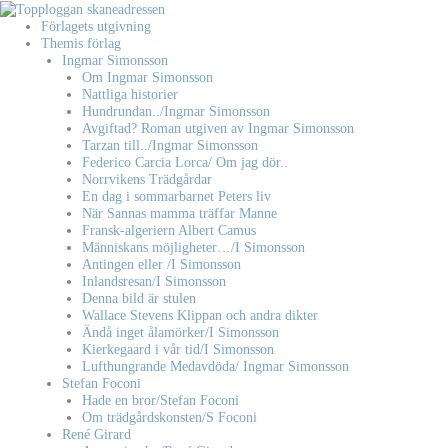
Hoppa
till
Förlagets utgivning
innehåll
Themis förlag
Ingmar Simonsson
Om Ingmar Simonsson
Nattliga historier
Hundrundan../Ingmar Simonsson
Avgiftad? Roman utgiven av Ingmar Simonsson
Tarzan till../Ingmar Simonsson
Federico Carcia Lorca/ Om jag dör..
Norrvikens Trädgårdar
En dag i sommarbarnet Peters liv
När Sannas mamma träffar Manne
Fransk-algeriern Albert Camus
Människans möjligheter…/I Simonsson
Antingen eller /I Simonsson
Inlandsresan/I Simonsson
Denna bild är stulen
Wallace Stevens Klippan och andra dikter
Ändå inget ålamörker/I Simonsson
Kierkegaard i vår tid/I Simonsson
Lufthungrande Medavdöda/ Ingmar Simonsson
Stefan Foconi
Hade en bror/Stefan Foconi
Om trädgårdskonsten/S Foconi
René Girard