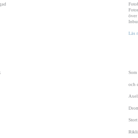
dgad
Foto
Foto
över
Inbu
Läs 
k
Som 
och d
Axel
Drott
Stor
Rikli