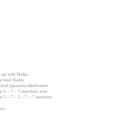
it up with Haiku
a med Haiku
såväl japanska diktformen
u 5 – 7 – 5 stavelser, som
 5 – 7 – 5 – 7 – 7 stavelser.
mer