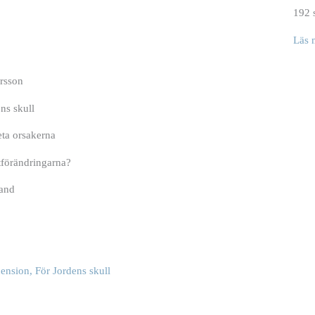
192 
Läs 
ersson
ns skull
eta orsakerna
atförändringarna?
and
ension, För Jordens skull