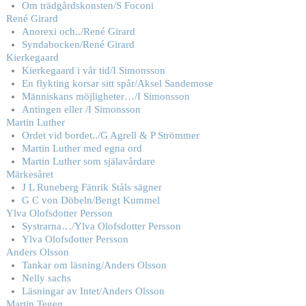
Om trädgårdskonsten/S Foconi
René Girard
Anorexi och../René Girard
Syndabocken/René Girard
Kierkegaard
Kierkegaard i vår tid/I Simonsson
En flykting korsar sitt spår/Aksel Sandemose
Människans möjligheter…/I Simonsson
Antingen eller /I Simonsson
Martin Luther
Ordet vid bordet../G Agrell & P Strömmer
Martin Luther med egna ord
Martin Luther som själavårdare
Märkesåret
J L Runeberg Fänrik Ståls sägner
G C von Döbeln/Bengt Kummel
Ylva Olofsdotter Persson
Systrarna…/Ylva Olofsdotter Persson
Ylva Olofsdotter Persson
Anders Olsson
Tankar om läsning/Anders Olsson
Nelly sachs
Läsningar av Intet/Anders Olsson
Martin Tegen