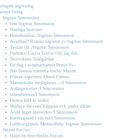
rlagets utgivning
hemis förlag
Ingmar Simonsson
Om Ingmar Simonsson
Nattliga historier
Hundrundan../Ingmar Simonsson
Avgiftad? Roman utgiven av Ingmar Simonsson
Tarzan till../Ingmar Simonsson
Federico Carcia Lorca/ Om jag dör..
Norrvikens Trädgårdar
En dag i sommarbarnet Peters liv
När Sannas mamma träffar Manne
Fransk-algeriern Albert Camus
Människans möjligheter…/I Simonsson
Antingen eller /I Simonsson
Inlandsresan/I Simonsson
Denna bild är stulen
Wallace Stevens Klippan och andra dikter
Ändå inget ålamörker/I Simonsson
Kierkegaard i vår tid/I Simonsson
Lufthungrande Medavdöda/ Ingmar Simonsson
Stefan Foconi
Hade en bror/Stefan Foconi