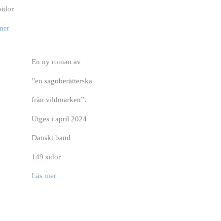
sidor
mer
En ny roman av
”en sagoberätterska
från vildmarken”.
Utges i april 2024
Danskt band
149 sidor
Läs mer