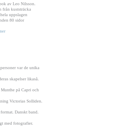
bok av Leo Nilsson.
n från kuststräcka
 hela uppslagen
nden 80 sidor
mer
personer var de unika
eras skapelser likaså.
 Munthe på Capri och
ning Victorias Solliden.
t format. Danskt band.
gt med fotografier.