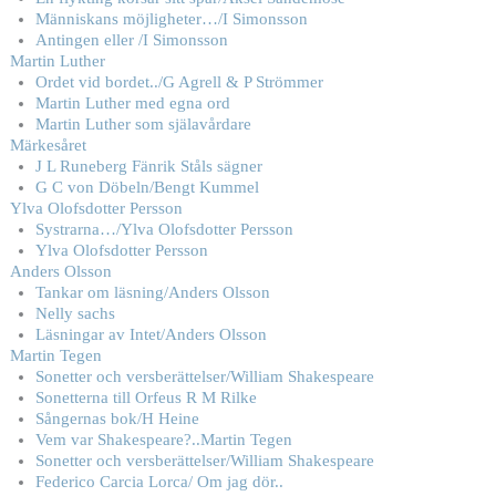
Människans möjligheter…/I Simonsson
Antingen eller /I Simonsson
Martin Luther
Ordet vid bordet../G Agrell & P Strömmer
Martin Luther med egna ord
Martin Luther som själavårdare
Märkesåret
J L Runeberg Fänrik Ståls sägner
G C von Döbeln/Bengt Kummel
Ylva Olofsdotter Persson
Systrarna…/Ylva Olofsdotter Persson
Ylva Olofsdotter Persson
Anders Olsson
Tankar om läsning/Anders Olsson
Nelly sachs
Läsningar av Intet/Anders Olsson
Martin Tegen
Sonetter och versberättelser/William Shakespeare
Sonetterna till Orfeus R M Rilke
Sångernas bok/H Heine
Vem var Shakespeare?..Martin Tegen
Sonetter och versberättelser/William Shakespeare
Federico Carcia Lorca/ Om jag dör..