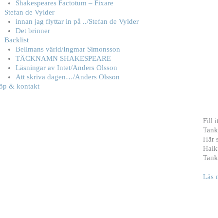
Shakespeares Factotum – Fixare
Stefan de Vylder
innan jag flyttar in på ../Stefan de Vylder
Det brinner
Backlist
Bellmans värld/Ingmar Simonsson
TÄCKNAMN SHAKESPEARE
Läsningar av Intet/Anders Olsson
Att skriva dagen…/Anders Olsson
öp & kontakt
Fill 
Tank
Här 
Haik
Tanka
Läs 