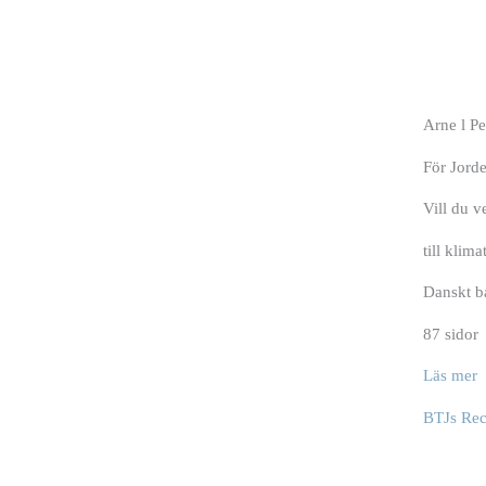
Arne l P
För Jorde
Vill du v
till klim
Danskt b
87 sidor
Läs mer
BTJs Rec