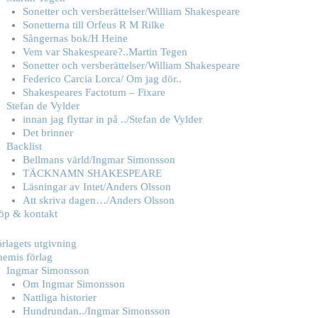
Sonetter och versberättelser/William Shakespeare
Sonetterna till Orfeus R M Rilke
Sångernas bok/H Heine
Vem var Shakespeare?..Martin Tegen
Sonetter och versberättelser/William Shakespeare
Federico Carcia Lorca/ Om jag dör..
Shakespeares Factotum – Fixare
Stefan de Vylder
innan jag flyttar in på ../Stefan de Vylder
Det brinner
Backlist
Bellmans värld/Ingmar Simonsson
TÄCKNAMN SHAKESPEARE
Läsningar av Intet/Anders Olsson
Att skriva dagen…/Anders Olsson
öp & kontakt
rlagets utgivning
hemis förlag
Ingmar Simonsson
Om Ingmar Simonsson
Nattliga historier
Hundrundan../Ingmar Simonsson