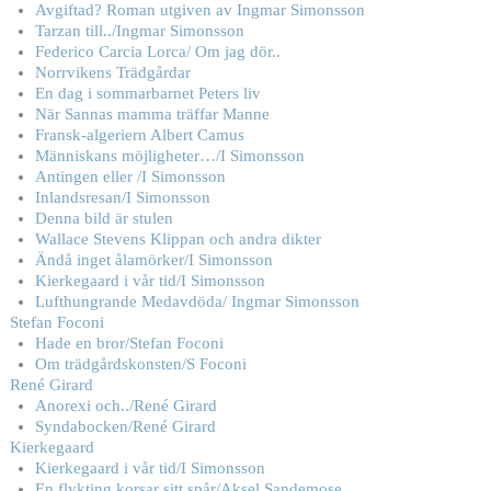
Avgiftad? Roman utgiven av Ingmar Simonsson
Tarzan till../Ingmar Simonsson
Federico Carcia Lorca/ Om jag dör..
Norrvikens Trädgårdar
En dag i sommarbarnet Peters liv
När Sannas mamma träffar Manne
Fransk-algeriern Albert Camus
Människans möjligheter…/I Simonsson
Antingen eller /I Simonsson
Inlandsresan/I Simonsson
Denna bild är stulen
Wallace Stevens Klippan och andra dikter
Ändå inget ålamörker/I Simonsson
Kierkegaard i vår tid/I Simonsson
Lufthungrande Medavdöda/ Ingmar Simonsson
Stefan Foconi
Hade en bror/Stefan Foconi
Om trädgårdskonsten/S Foconi
René Girard
Anorexi och../René Girard
Syndabocken/René Girard
Kierkegaard
Kierkegaard i vår tid/I Simonsson
En flykting korsar sitt spår/Aksel Sandemose