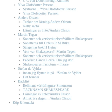
G C von Döbeln/Bengt Kummel
Ylva Olofsdotter Persson
Systrarna…/Ylva Olofsdotter Persson
Ylva Olofsdotter Persson
Anders Olsson
Tankar om läsning/Anders Olsson
Nelly sachs
Läsningar av Intet/Anders Olsson
Martin Tegen
Sonetter och versberättelser/William Shakespeare
Sonetterna till Orfeus R M Rilke
Sångernas bok/H Heine
Vem var Shakespeare?..Martin Tegen
Sonetter och versberättelser/William Shakespeare
Federico Carcia Lorca/ Om jag dör..
Shakespeares Factotum – Fixare
Stefan de Vylder
innan jag flyttar in på ../Stefan de Vylder
Det brinner
Backlist
Bellmans värld/Ingmar Simonsson
TÄCKNAMN SHAKESPEARE
Läsningar av Intet/Anders Olsson
Att skriva dagen…/Anders Olsson
Köp & kontakt