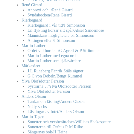
René Girard
Anorexi och../René Girard
Syndabocken/René Girard
Kierkegaard
Kierkegaard i vår tid/I Simonsson
En flykting korsar sitt spår/Aksel Sandemose
Människans möjligheter…/I Simonsson
Antingen eller /I Simonsson
Martin Luther
Ordet vid bordet../G Agrell & P Strömmer
Martin Luther med egna ord
Martin Luther som själavårdare
Märkesåret
J L Runeberg Fänrik Ståls sägner
G C von Döbeln/Bengt Kummel
Ylva Olofsdotter Persson
Systrarna…/Ylva Olofsdotter Persson
Ylva Olofsdotter Persson
Anders Olsson
Tankar om läsning/Anders Olsson
Nelly sachs
Läsningar av Intet/Anders Olsson
Martin Tegen
Sonetter och versberättelser/William Shakespeare
Sonetterna till Orfeus R M Rilke
Sångernas bok/H Heine