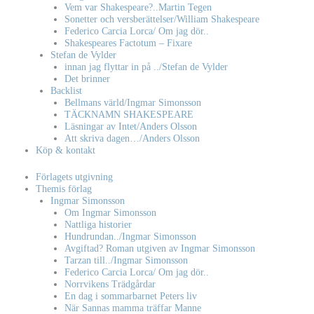
Vem var Shakespeare?..Martin Tegen
Sonetter och versberättelser/William Shakespeare
Federico Carcia Lorca/ Om jag dör..
Shakespeares Factotum – Fixare
Stefan de Vylder
innan jag flyttar in på ../Stefan de Vylder
Det brinner
Backlist
Bellmans värld/Ingmar Simonsson
TÄCKNAMN SHAKESPEARE
Läsningar av Intet/Anders Olsson
Att skriva dagen…/Anders Olsson
Köp & kontakt
Förlagets utgivning
Themis förlag
Ingmar Simonsson
Om Ingmar Simonsson
Nattliga historier
Hundrundan../Ingmar Simonsson
Avgiftad? Roman utgiven av Ingmar Simonsson
Tarzan till../Ingmar Simonsson
Federico Carcia Lorca/ Om jag dör..
Norrvikens Trädgårdar
En dag i sommarbarnet Peters liv
När Sannas mamma träffar Manne