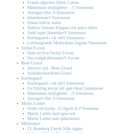
Fransk-algeriern Albert Camus
Människans möjligheter…/I Simonsson
Antingen eller /I Simonsson
Inlandsresan/I Simonsson
Denna bild är stulen
Wallace Stevens Klippan och andra dikter
Ändå inget ålamörker/I Simonsson
Kierkegaard i vår tid/I Simonsson
Lufthungrande Medavdöda/ Ingmar Simonsson
Stefan Foconi
Hade en bror/Stefan Foconi
Om trädgårdskonsten/S Foconi
René Girard
Anorexi och../René Girard
Syndabocken/René Girard
Kierkegaard
Kierkegaard i vår tid/I Simonsson
En flykting korsar sitt spår/Aksel Sandemose
Människans möjligheter…/I Simonsson
Antingen eller /I Simonsson
Martin Luther
Ordet vid bordet../G Agrell & P Strömmer
Martin Luther med egna ord
Martin Luther som själavårdare
Märkesåret
J L Runeberg Fänrik Ståls sägner