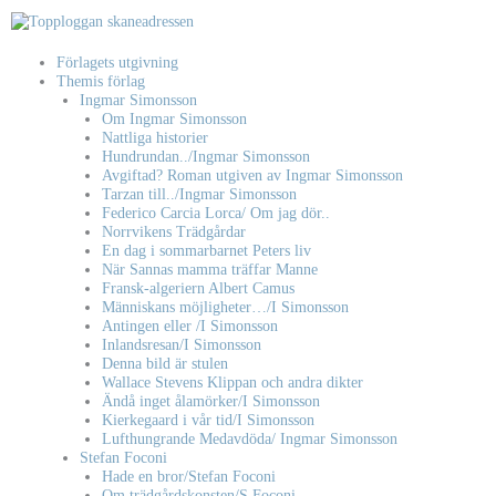
Hoppa
till
innehåll
Förlagets utgivning
Themis förlag
Ingmar Simonsson
Om Ingmar Simonsson
Nattliga historier
Hundrundan../Ingmar Simonsson
Avgiftad? Roman utgiven av Ingmar Simonsson
Tarzan till../Ingmar Simonsson
Federico Carcia Lorca/ Om jag dör..
Norrvikens Trädgårdar
En dag i sommarbarnet Peters liv
När Sannas mamma träffar Manne
Fransk-algeriern Albert Camus
Människans möjligheter…/I Simonsson
Antingen eller /I Simonsson
Inlandsresan/I Simonsson
Denna bild är stulen
Wallace Stevens Klippan och andra dikter
Ändå inget ålamörker/I Simonsson
Kierkegaard i vår tid/I Simonsson
Lufthungrande Medavdöda/ Ingmar Simonsson
Stefan Foconi
Hade en bror/Stefan Foconi
Om trädgårdskonsten/S Foconi