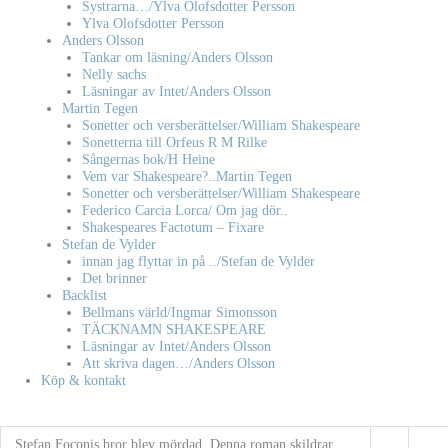
Systrarna…/Ylva Olofsdotter Persson
Ylva Olofsdotter Persson
Anders Olsson
Tankar om läsning/Anders Olsson
Nelly sachs
Läsningar av Intet/Anders Olsson
Martin Tegen
Sonetter och versberättelser/William Shakespeare
Sonetterna till Orfeus R M Rilke
Sångernas bok/H Heine
Vem var Shakespeare?..Martin Tegen
Sonetter och versberättelser/William Shakespeare
Federico Carcia Lorca/ Om jag dör..
Shakespeares Factotum – Fixare
Stefan de Vylder
innan jag flyttar in på ../Stefan de Vylder
Det brinner
Backlist
Bellmans värld/Ingmar Simonsson
TÄCKNAMN SHAKESPEARE
Läsningar av Intet/Anders Olsson
Att skriva dagen…/Anders Olsson
Köp & kontakt
Stefan Foconis bror blev mördad. Denna roman skildrar