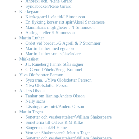
Anorexi och../René Girard
Syndabocken/René Girard
Kierkegaard
Kierkegaard i vår tid/I Simonsson
En flykting korsar sitt spår/Aksel Sandemose
Människans möjligheter…/I Simonsson
Antingen eller /I Simonsson
Martin Luther
Ordet vid bordet../G Agrell & P Strömmer
Martin Luther med egna ord
Martin Luther som själavårdare
Märkesåret
J L Runeberg Fänrik Ståls sägner
G C von Döbeln/Bengt Kummel
Ylva Olofsdotter Persson
Systrarna…/Ylva Olofsdotter Persson
Ylva Olofsdotter Persson
Anders Olsson
Tankar om läsning/Anders Olsson
Nelly sachs
Läsningar av Intet/Anders Olsson
Martin Tegen
Sonetter och versberättelser/William Shakespeare
Sonetterna till Orfeus R M Rilke
Sångernas bok/H Heine
Vem var Shakespeare?..Martin Tegen
Sonetter och versberättelser/William Shakespeare