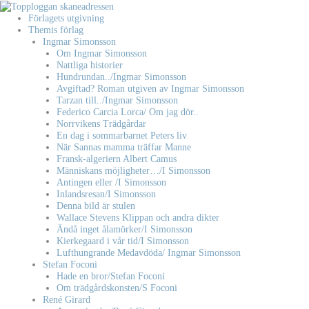
Hoppa
till
Förlagets utgivning
innehåll
Themis förlag
Ingmar Simonsson
Om Ingmar Simonsson
Nattliga historier
Hundrundan../Ingmar Simonsson
Avgiftad? Roman utgiven av Ingmar Simonsson
Tarzan till../Ingmar Simonsson
Federico Carcia Lorca/ Om jag dör..
Norrvikens Trädgårdar
En dag i sommarbarnet Peters liv
När Sannas mamma träffar Manne
Fransk-algeriern Albert Camus
Människans möjligheter…/I Simonsson
Antingen eller /I Simonsson
Inlandsresan/I Simonsson
Denna bild är stulen
Wallace Stevens Klippan och andra dikter
Ändå inget ålamörker/I Simonsson
Kierkegaard i vår tid/I Simonsson
Lufthungrande Medavdöda/ Ingmar Simonsson
Stefan Foconi
Hade en bror/Stefan Foconi
Om trädgårdskonsten/S Foconi
René Girard