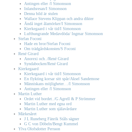
Antingen eller /I Simonsson
Inlandsresan/I Simonsson
Denna bild är stulen
Wallace Stevens Klippan och andra dikter
Ändå inget ålamörker/I Simonsson
Kierkegaard i vår tid/I Simonsson
Lufthungrande Medavdöda/ Ingmar Simonsson
Stefan Foconi
Hade en bror/Stefan Foconi
Om trädgårdskonsten/S Foconi
René Girard
Anorexi och../René Girard
Syndabocken/René Girard
Kierkegaard
Kierkegaard i vår tid/I Simonsson
En flykting korsar sitt spår/Aksel Sandemose
Människans möjligheter…/I Simonsson
Antingen eller /I Simonsson
Martin Luther
Ordet vid bordet../G Agrell & P Strömmer
Martin Luther med egna ord
Martin Luther som själavårdare
Märkesåret
J L Runeberg Fänrik Ståls sägner
G C von Döbeln/Bengt Kummel
Ylva Olofsdotter Persson