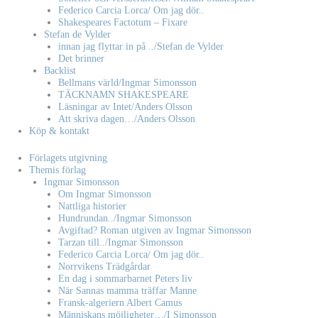
Federico Carcia Lorca/ Om jag dör..
Shakespeares Factotum – Fixare
Stefan de Vylder
innan jag flyttar in på ../Stefan de Vylder
Det brinner
Backlist
Bellmans värld/Ingmar Simonsson
TÄCKNAMN SHAKESPEARE
Läsningar av Intet/Anders Olsson
Att skriva dagen…/Anders Olsson
Köp & kontakt
Förlagets utgivning
Themis förlag
Ingmar Simonsson
Om Ingmar Simonsson
Nattliga historier
Hundrundan../Ingmar Simonsson
Avgiftad? Roman utgiven av Ingmar Simonsson
Tarzan till../Ingmar Simonsson
Federico Carcia Lorca/ Om jag dör..
Norrvikens Trädgårdar
En dag i sommarbarnet Peters liv
När Sannas mamma träffar Manne
Fransk-algeriern Albert Camus
Människans möjligheter…/I Simonsson