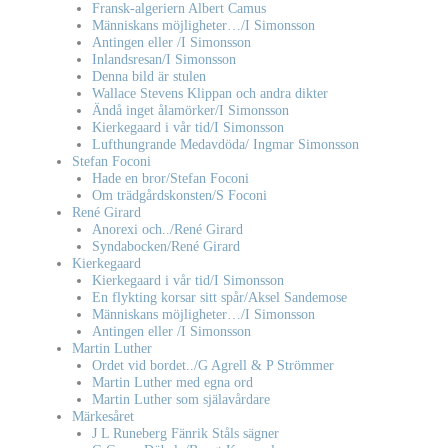
Fransk-algeriern Albert Camus
Människans möjligheter…/I Simonsson
Antingen eller /I Simonsson
Inlandsresan/I Simonsson
Denna bild är stulen
Wallace Stevens Klippan och andra dikter
Ändå inget ålamörker/I Simonsson
Kierkegaard i vår tid/I Simonsson
Lufthungrande Medavdöda/ Ingmar Simonsson
Stefan Foconi
Hade en bror/Stefan Foconi
Om trädgårdskonsten/S Foconi
René Girard
Anorexi och../René Girard
Syndabocken/René Girard
Kierkegaard
Kierkegaard i vår tid/I Simonsson
En flykting korsar sitt spår/Aksel Sandemose
Människans möjligheter…/I Simonsson
Antingen eller /I Simonsson
Martin Luther
Ordet vid bordet../G Agrell & P Strömmer
Martin Luther med egna ord
Martin Luther som själavårdare
Märkesåret
J L Runeberg Fänrik Ståls sägner