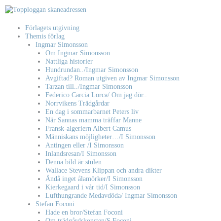
Hoppa
till
innehåll
Förlagets utgivning
Themis förlag
Ingmar Simonsson
Om Ingmar Simonsson
Nattliga historier
Hundrundan../Ingmar Simonsson
Avgiftad? Roman utgiven av Ingmar Simonsson
Tarzan till../Ingmar Simonsson
Federico Carcia Lorca/ Om jag dör..
Norrvikens Trädgårdar
En dag i sommarbarnet Peters liv
När Sannas mamma träffar Manne
Fransk-algeriern Albert Camus
Människans möjligheter…/I Simonsson
Antingen eller /I Simonsson
Inlandsresan/I Simonsson
Denna bild är stulen
Wallace Stevens Klippan och andra dikter
Ändå inget ålamörker/I Simonsson
Kierkegaard i vår tid/I Simonsson
Lufthungrande Medavdöda/ Ingmar Simonsson
Stefan Foconi
Hade en bror/Stefan Foconi
Om trädgårdskonsten/S Foconi