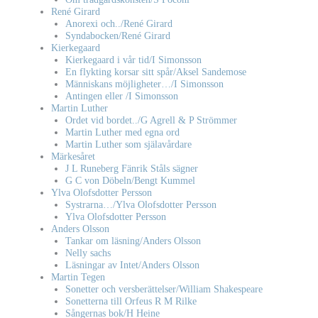
René Girard
Anorexi och../René Girard
Syndabocken/René Girard
Kierkegaard
Kierkegaard i vår tid/I Simonsson
En flykting korsar sitt spår/Aksel Sandemose
Människans möjligheter…/I Simonsson
Antingen eller /I Simonsson
Martin Luther
Ordet vid bordet../G Agrell & P Strömmer
Martin Luther med egna ord
Martin Luther som själavårdare
Märkesåret
J L Runeberg Fänrik Ståls sägner
G C von Döbeln/Bengt Kummel
Ylva Olofsdotter Persson
Systrarna…/Ylva Olofsdotter Persson
Ylva Olofsdotter Persson
Anders Olsson
Tankar om läsning/Anders Olsson
Nelly sachs
Läsningar av Intet/Anders Olsson
Martin Tegen
Sonetter och versberättelser/William Shakespeare
Sonetterna till Orfeus R M Rilke
Sångernas bok/H Heine