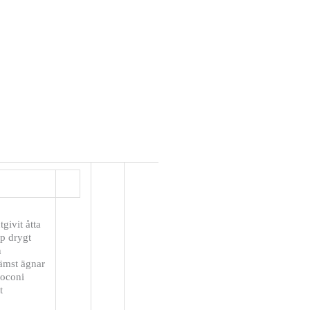
givit åtta
pp drygt
n
rämst ägnar
Foconi
t