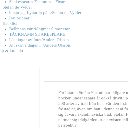
Shakespeares Factotum – Fixare
Stefan de Vylder
innan jag flyttar in på ../Stefan de Vylder
Det brinner
Backlist
Bellmans värld/Ingmar Simonsson
TÄCKNAMN SHAKESPEARE
Läsningar av Intet/Anders Olsson
Att skriva dagen…/Anders Olsson
öp & kontakt
Författaren Stefan Foconi har tidigare ut
böcker, under senare år också¨drivit u
300 arter av träd från hela världen ifrå
fröstadiet, även om han i denna essä f
sig åt våra skandinaviska träd. Stefan 
närmar sig trädgården ur ett existentiell
perspektiv.