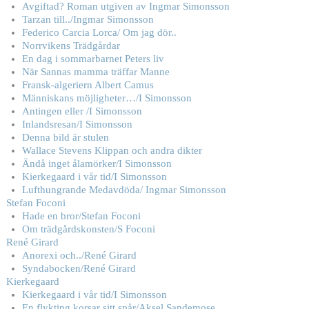
Avgiftad? Roman utgiven av Ingmar Simonsson
Tarzan till../Ingmar Simonsson
Federico Carcia Lorca/ Om jag dör..
Norrvikens Trädgårdar
En dag i sommarbarnet Peters liv
När Sannas mamma träffar Manne
Fransk-algeriern Albert Camus
Människans möjligheter…/I Simonsson
Antingen eller /I Simonsson
Inlandsresan/I Simonsson
Denna bild är stulen
Wallace Stevens Klippan och andra dikter
Ändå inget ålamörker/I Simonsson
Kierkegaard i vår tid/I Simonsson
Lufthungrande Medavdöda/ Ingmar Simonsson
Stefan Foconi
Hade en bror/Stefan Foconi
Om trädgårdskonsten/S Foconi
René Girard
Anorexi och../René Girard
Syndabocken/René Girard
Kierkegaard
Kierkegaard i vår tid/I Simonsson
En flykting korsar sitt spår/Aksel Sandemose