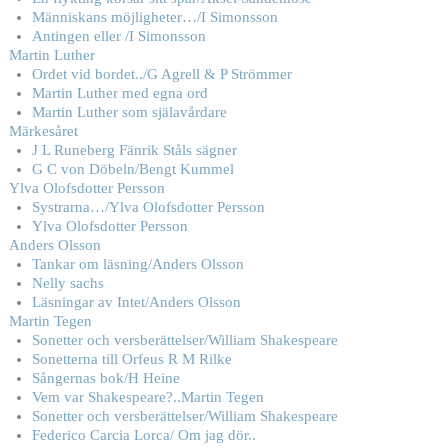
Människans möjligheter…/I Simonsson
Antingen eller /I Simonsson
Martin Luther
Ordet vid bordet../G Agrell & P Strömmer
Martin Luther med egna ord
Martin Luther som själavårdare
Märkesåret
J L Runeberg Fänrik Ståls sägner
G C von Döbeln/Bengt Kummel
Ylva Olofsdotter Persson
Systrarna…/Ylva Olofsdotter Persson
Ylva Olofsdotter Persson
Anders Olsson
Tankar om läsning/Anders Olsson
Nelly sachs
Läsningar av Intet/Anders Olsson
Martin Tegen
Sonetter och versberättelser/William Shakespeare
Sonetterna till Orfeus R M Rilke
Sångernas bok/H Heine
Vem var Shakespeare?..Martin Tegen
Sonetter och versberättelser/William Shakespeare
Federico Carcia Lorca/ Om jag dör..