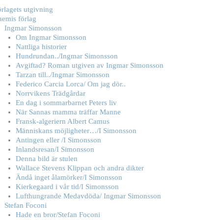
rlagets utgivning
hemis förlag
Ingmar Simonsson
Om Ingmar Simonsson
Nattliga historier
Hundrundan../Ingmar Simonsson
Avgiftad? Roman utgiven av Ingmar Simonsson
Tarzan till../Ingmar Simonsson
Federico Carcia Lorca/ Om jag dör..
Norrvikens Trädgårdar
En dag i sommarbarnet Peters liv
När Sannas mamma träffar Manne
Fransk-algeriern Albert Camus
Människans möjligheter…/I Simonsson
Antingen eller /I Simonsson
Inlandsresan/I Simonsson
Denna bild är stulen
Wallace Stevens Klippan och andra dikter
Ändå inget ålamörker/I Simonsson
Kierkegaard i vår tid/I Simonsson
Lufthungrande Medavdöda/ Ingmar Simonsson
Stefan Foconi
Hade en bror/Stefan Foconi