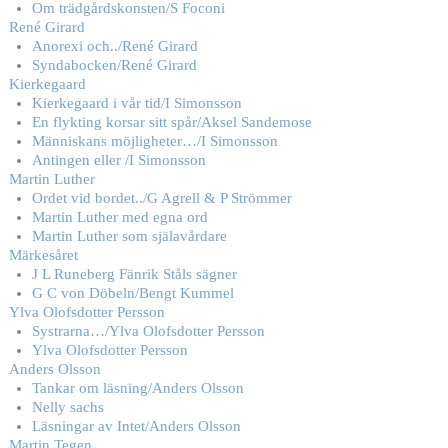
Om trädgårdskonsten/S Foconi
René Girard
Anorexi och../René Girard
Syndabocken/René Girard
Kierkegaard
Kierkegaard i vår tid/I Simonsson
En flykting korsar sitt spår/Aksel Sandemose
Människans möjligheter…/I Simonsson
Antingen eller /I Simonsson
Martin Luther
Ordet vid bordet../G Agrell & P Strömmer
Martin Luther med egna ord
Martin Luther som själavårdare
Märkesåret
J L Runeberg Fänrik Ståls sägner
G C von Döbeln/Bengt Kummel
Ylva Olofsdotter Persson
Systrarna…/Ylva Olofsdotter Persson
Ylva Olofsdotter Persson
Anders Olsson
Tankar om läsning/Anders Olsson
Nelly sachs
Läsningar av Intet/Anders Olsson
Martin Tegen