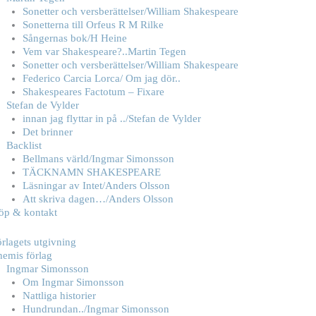
Sonetter och versberättelser/William Shakespeare
Sonetterna till Orfeus R M Rilke
Sångernas bok/H Heine
Vem var Shakespeare?..Martin Tegen
Sonetter och versberättelser/William Shakespeare
Federico Carcia Lorca/ Om jag dör..
Shakespeares Factotum – Fixare
Stefan de Vylder
innan jag flyttar in på ../Stefan de Vylder
Det brinner
Backlist
Bellmans värld/Ingmar Simonsson
TÄCKNAMN SHAKESPEARE
Läsningar av Intet/Anders Olsson
Att skriva dagen…/Anders Olsson
öp & kontakt
rlagets utgivning
hemis förlag
Ingmar Simonsson
Om Ingmar Simonsson
Nattliga historier
Hundrundan../Ingmar Simonsson