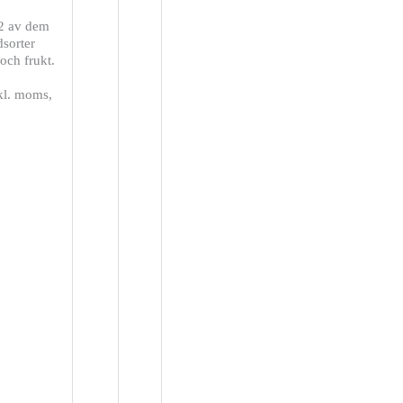
32 av dem
dsorter
och frukt.
nkl. moms,