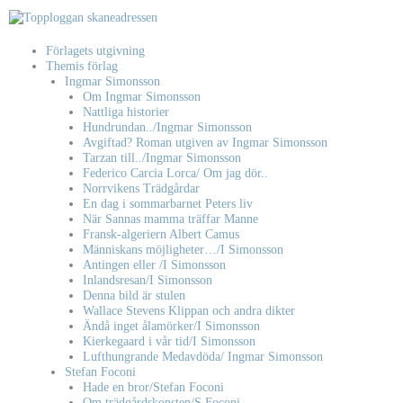
Hoppa
till
innehåll
Förlagets utgivning
Themis förlag
Ingmar Simonsson
Om Ingmar Simonsson
Nattliga historier
Hundrundan../Ingmar Simonsson
Avgiftad? Roman utgiven av Ingmar Simonsson
Tarzan till../Ingmar Simonsson
Federico Carcia Lorca/ Om jag dör..
Norrvikens Trädgårdar
En dag i sommarbarnet Peters liv
När Sannas mamma träffar Manne
Fransk-algeriern Albert Camus
Människans möjligheter…/I Simonsson
Antingen eller /I Simonsson
Inlandsresan/I Simonsson
Denna bild är stulen
Wallace Stevens Klippan och andra dikter
Ändå inget ålamörker/I Simonsson
Kierkegaard i vår tid/I Simonsson
Lufthungrande Medavdöda/ Ingmar Simonsson
Stefan Foconi
Hade en bror/Stefan Foconi
Om trädgårdskonsten/S Foconi