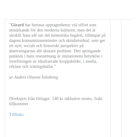
”
Girard
har betonat upptagenheten vid offret som
utmärkande för den moderna kulturen, men det är
särskilt hans idé om det mimetiska begäret, tillämpat på
dagens konsumtionsmönster och skönhetsideal, som ger
ett nytt, socialt och historiskt perspektiv på
ätstörningarnas allt akutare problem. Den springande
punkten i hans resonemang är imitationens betydelse i
överföringen av idealiserade kroppsbilder, i media,
reklam och träningshallar.”
ur Anders Olssons Inledning
Direktpris från förlaget: 140 kr inklusive moms, frakt
tillkommer
Tillbaka