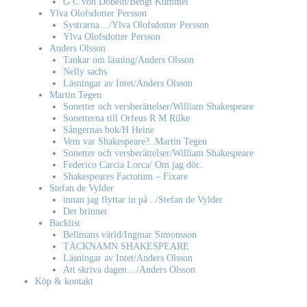
G C von Döbeln/Bengt Kummel
Ylva Olofsdotter Persson
Systrarna…/Ylva Olofsdotter Persson
Ylva Olofsdotter Persson
Anders Olsson
Tankar om läsning/Anders Olsson
Nelly sachs
Läsningar av Intet/Anders Olsson
Martin Tegen
Sonetter och versberättelser/William Shakespeare
Sonetterna till Orfeus R M Rilke
Sångernas bok/H Heine
Vem var Shakespeare?..Martin Tegen
Sonetter och versberättelser/William Shakespeare
Federico Carcia Lorca/ Om jag dör..
Shakespeares Factotum – Fixare
Stefan de Vylder
innan jag flyttar in på ../Stefan de Vylder
Det brinner
Backlist
Bellmans värld/Ingmar Simonsson
TÄCKNAMN SHAKESPEARE
Läsningar av Intet/Anders Olsson
Att skriva dagen…/Anders Olsson
Köp & kontakt