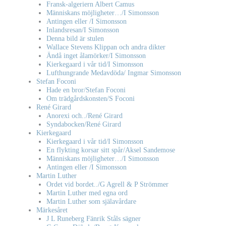
Fransk-algeriern Albert Camus
Människans möjligheter…/I Simonsson
Antingen eller /I Simonsson
Inlandsresan/I Simonsson
Denna bild är stulen
Wallace Stevens Klippan och andra dikter
Ändå inget ålamörker/I Simonsson
Kierkegaard i vår tid/I Simonsson
Lufthungrande Medavdöda/ Ingmar Simonsson
Stefan Foconi
Hade en bror/Stefan Foconi
Om trädgårdskonsten/S Foconi
René Girard
Anorexi och../René Girard
Syndabocken/René Girard
Kierkegaard
Kierkegaard i vår tid/I Simonsson
En flykting korsar sitt spår/Aksel Sandemose
Människans möjligheter…/I Simonsson
Antingen eller /I Simonsson
Martin Luther
Ordet vid bordet../G Agrell & P Strömmer
Martin Luther med egna ord
Martin Luther som själavårdare
Märkesåret
J L Runeberg Fänrik Ståls sägner