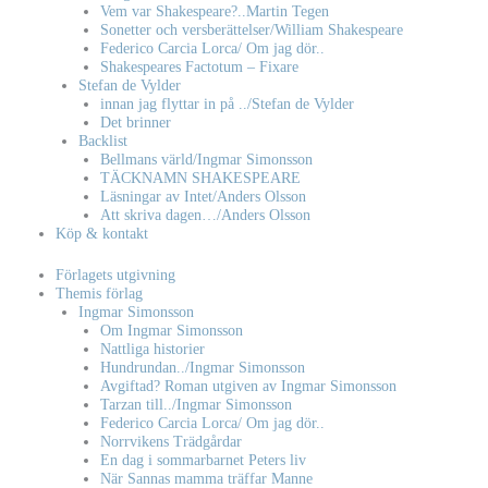
Vem var Shakespeare?..Martin Tegen
Sonetter och versberättelser/William Shakespeare
Federico Carcia Lorca/ Om jag dör..
Shakespeares Factotum – Fixare
Stefan de Vylder
innan jag flyttar in på ../Stefan de Vylder
Det brinner
Backlist
Bellmans värld/Ingmar Simonsson
TÄCKNAMN SHAKESPEARE
Läsningar av Intet/Anders Olsson
Att skriva dagen…/Anders Olsson
Köp & kontakt
Förlagets utgivning
Themis förlag
Ingmar Simonsson
Om Ingmar Simonsson
Nattliga historier
Hundrundan../Ingmar Simonsson
Avgiftad? Roman utgiven av Ingmar Simonsson
Tarzan till../Ingmar Simonsson
Federico Carcia Lorca/ Om jag dör..
Norrvikens Trädgårdar
En dag i sommarbarnet Peters liv
När Sannas mamma träffar Manne