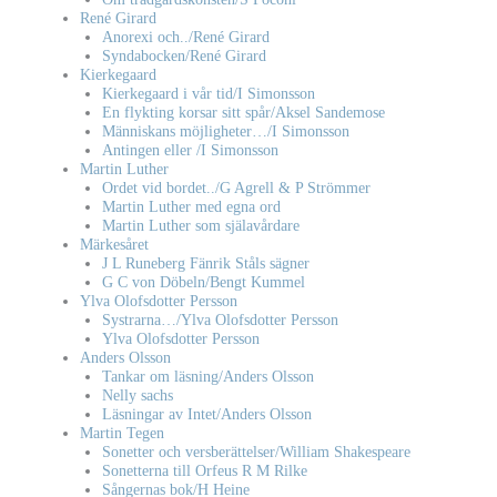
René Girard
Anorexi och../René Girard
Syndabocken/René Girard
Kierkegaard
Kierkegaard i vår tid/I Simonsson
En flykting korsar sitt spår/Aksel Sandemose
Människans möjligheter…/I Simonsson
Antingen eller /I Simonsson
Martin Luther
Ordet vid bordet../G Agrell & P Strömmer
Martin Luther med egna ord
Martin Luther som själavårdare
Märkesåret
J L Runeberg Fänrik Ståls sägner
G C von Döbeln/Bengt Kummel
Ylva Olofsdotter Persson
Systrarna…/Ylva Olofsdotter Persson
Ylva Olofsdotter Persson
Anders Olsson
Tankar om läsning/Anders Olsson
Nelly sachs
Läsningar av Intet/Anders Olsson
Martin Tegen
Sonetter och versberättelser/William Shakespeare
Sonetterna till Orfeus R M Rilke
Sångernas bok/H Heine