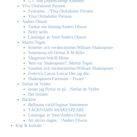
G C von Döbeln/Bengt Kummel
Ylva Olofsdotter Persson
Systrarna…/Ylva Olofsdotter Persson
Ylva Olofsdotter Persson
Anders Olsson
Tankar om läsning/Anders Olsson
Nelly sachs
Läsningar av Intet/Anders Olsson
Martin Tegen
Sonetter och versberättelser/William Shakespeare
Sonetterna till Orfeus R M Rilke
Sångernas bok/H Heine
Vem var Shakespeare?..Martin Tegen
Sonetter och versberättelser/William Shakespeare
Federico Carcia Lorca/ Om jag dör..
Shakespeares Factotum – Fixare
Stefan de Vylder
innan jag flyttar in på ../Stefan de Vylder
Det brinner
Backlist
Bellmans värld/Ingmar Simonsson
TÄCKNAMN SHAKESPEARE
Läsningar av Intet/Anders Olsson
Att skriva dagen…/Anders Olsson
Köp & kontakt