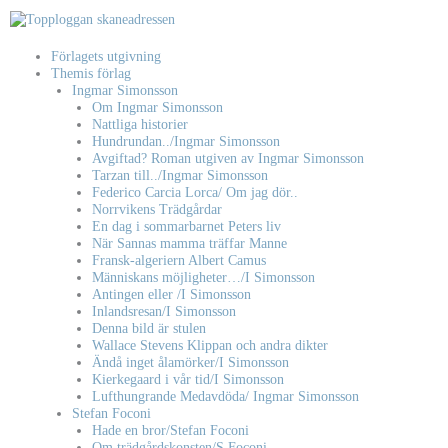
Hoppa
till
innehåll
Förlagets utgivning
Themis förlag
Ingmar Simonsson
Om Ingmar Simonsson
Nattliga historier
Hundrundan../Ingmar Simonsson
Avgiftad? Roman utgiven av Ingmar Simonsson
Tarzan till../Ingmar Simonsson
Federico Carcia Lorca/ Om jag dör..
Norrvikens Trädgårdar
En dag i sommarbarnet Peters liv
När Sannas mamma träffar Manne
Fransk-algeriern Albert Camus
Människans möjligheter…/I Simonsson
Antingen eller /I Simonsson
Inlandsresan/I Simonsson
Denna bild är stulen
Wallace Stevens Klippan och andra dikter
Ändå inget ålamörker/I Simonsson
Kierkegaard i vår tid/I Simonsson
Lufthungrande Medavdöda/ Ingmar Simonsson
Stefan Foconi
Hade en bror/Stefan Foconi
Om trädgårdskonsten/S Foconi