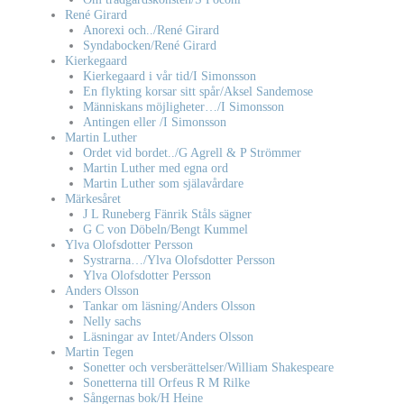
René Girard
Anorexi och../René Girard
Syndabocken/René Girard
Kierkegaard
Kierkegaard i vår tid/I Simonsson
En flykting korsar sitt spår/Aksel Sandemose
Människans möjligheter…/I Simonsson
Antingen eller /I Simonsson
Martin Luther
Ordet vid bordet../G Agrell & P Strömmer
Martin Luther med egna ord
Martin Luther som själavårdare
Märkesåret
J L Runeberg Fänrik Ståls sägner
G C von Döbeln/Bengt Kummel
Ylva Olofsdotter Persson
Systrarna…/Ylva Olofsdotter Persson
Ylva Olofsdotter Persson
Anders Olsson
Tankar om läsning/Anders Olsson
Nelly sachs
Läsningar av Intet/Anders Olsson
Martin Tegen
Sonetter och versberättelser/William Shakespeare
Sonetterna till Orfeus R M Rilke
Sångernas bok/H Heine