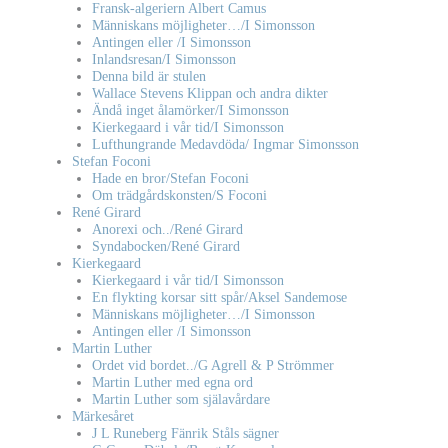
Fransk-algeriern Albert Camus
Människans möjligheter…/I Simonsson
Antingen eller /I Simonsson
Inlandsresan/I Simonsson
Denna bild är stulen
Wallace Stevens Klippan och andra dikter
Ändå inget ålamörker/I Simonsson
Kierkegaard i vår tid/I Simonsson
Lufthungrande Medavdöda/ Ingmar Simonsson
Stefan Foconi
Hade en bror/Stefan Foconi
Om trädgårdskonsten/S Foconi
René Girard
Anorexi och../René Girard
Syndabocken/René Girard
Kierkegaard
Kierkegaard i vår tid/I Simonsson
En flykting korsar sitt spår/Aksel Sandemose
Människans möjligheter…/I Simonsson
Antingen eller /I Simonsson
Martin Luther
Ordet vid bordet../G Agrell & P Strömmer
Martin Luther med egna ord
Martin Luther som själavårdare
Märkesåret
J L Runeberg Fänrik Ståls sägner