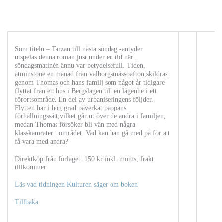
Som titeln – Tarzan till nästa söndag -antyder
utspelas denna roman just under en tid när
söndagsmatinén ännu var betydelsefull. Tiden,
åtminstone en månad från valborgsmässoafton,skildras
genom Thomas och hans familj som något år tidigare
flyttat från ett hus i Bergslagen till en lägenhe i ett
förortsområde. En del av urbaniseringens följder.
Flytten har i hög grad påverkat pappans
förhållningssätt,vilket går ut över de andra i familjen,
medan Thomas försöker bli vän med några
klasskamrater i området. Vad kan han gå med på för att
få vara med andra?
Direktköp från förlaget: 150 kr inkl. moms, frakt
tillkommer
Läs vad tidningen Kulturen säger om boken
Tillbaka