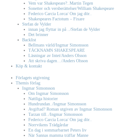
Vem var Shakespeare?..Martin Tegen
Sonetter och versberättelser/William Shakespeare
Federico Carcia Lorca/ Om jag dör..
Shakespeares Factotum – Fixare
Stefan de Vylder
innan jag flyttar in på ../Stefan de Vylder
Det brinner
Backlist
Bellmans värld/Ingmar Simonsson
TÄCKNAMN SHAKESPEARE
Läsningar av Intet/Anders Olsson
Att skriva dagen…/Anders Olsson
Köp & kontakt
Förlagets utgivning
Themis förlag
Ingmar Simonsson
Om Ingmar Simonsson
Nattliga historier
Hundrundan../Ingmar Simonsson
Avgiftad? Roman utgiven av Ingmar Simonsson
Tarzan till../Ingmar Simonsson
Federico Carcia Lorca/ Om jag dör..
Norrvikens Trädgårdar
En dag i sommarbarnet Peters liv
När Sannas mamma träffar Manne