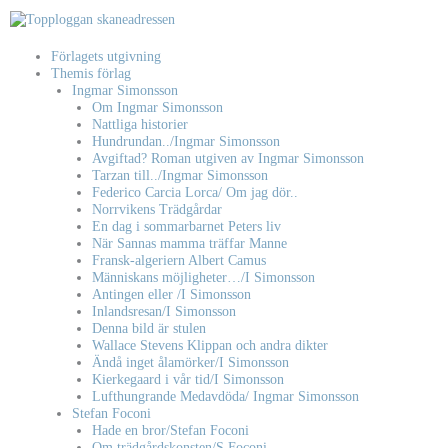
Hoppa
till
innehåll
Förlagets utgivning
Themis förlag
Ingmar Simonsson
Om Ingmar Simonsson
Nattliga historier
Hundrundan../Ingmar Simonsson
Avgiftad? Roman utgiven av Ingmar Simonsson
Tarzan till../Ingmar Simonsson
Federico Carcia Lorca/ Om jag dör..
Norrvikens Trädgårdar
En dag i sommarbarnet Peters liv
När Sannas mamma träffar Manne
Fransk-algeriern Albert Camus
Människans möjligheter…/I Simonsson
Antingen eller /I Simonsson
Inlandsresan/I Simonsson
Denna bild är stulen
Wallace Stevens Klippan och andra dikter
Ändå inget ålamörker/I Simonsson
Kierkegaard i vår tid/I Simonsson
Lufthungrande Medavdöda/ Ingmar Simonsson
Stefan Foconi
Hade en bror/Stefan Foconi
Om trädgårdskonsten/S Foconi