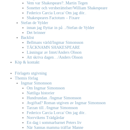
Vem var Shakespeare?..Martin Tegen
Sonetter och versberättelser/William Shakespeare
Federico Carcia Lorca/ Om jag dör..
Shakespeares Factotum – Fixare
Stefan de Vylder
innan jag flyttar in på ../Stefan de Vylder
Det brinner
Backlist
Bellmans värld/Ingmar Simonsson
TÄCKNAMN SHAKESPEARE
Läsningar av Intet/Anders Olsson
Att skriva dagen…/Anders Olsson
Köp & kontakt
Förlagets utgivning
Themis förlag
Ingmar Simonsson
Om Ingmar Simonsson
Nattliga historier
Hundrundan../Ingmar Simonsson
Avgiftad? Roman utgiven av Ingmar Simonsson
Tarzan till../Ingmar Simonsson
Federico Carcia Lorca/ Om jag dör..
Norrvikens Trädgårdar
En dag i sommarbarnet Peters liv
När Sannas mamma träffar Manne