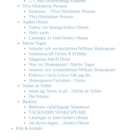
G C von Döbeln/Bengt Kummel
Ylva Olofsdotter Persson
Systrarna…/Ylva Olofsdotter Persson
Ylva Olofsdotter Persson
Anders Olsson
Tankar om läsning/Anders Olsson
Nelly sachs
Läsningar av Intet/Anders Olsson
Martin Tegen
Sonetter och versberättelser/William Shakespeare
Sonetterna till Orfeus R M Rilke
Sångernas bok/H Heine
Vem var Shakespeare?..Martin Tegen
Sonetter och versberättelser/William Shakespeare
Federico Carcia Lorca/ Om jag dör..
Shakespeares Factotum – Fixare
Stefan de Vylder
innan jag flyttar in på ../Stefan de Vylder
Det brinner
Backlist
Bellmans värld/Ingmar Simonsson
TÄCKNAMN SHAKESPEARE
Läsningar av Intet/Anders Olsson
Att skriva dagen…/Anders Olsson
Köp & kontakt