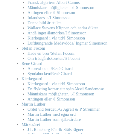
Fransk-algeriern Albert Camus
Människans möjligheter…/I Simonsson
Antingen eller /I Simonsson
Inlandsresan/I Simonsson
Denna bild är stulen
Wallace Stevens Klippan och andra dikter
Ändå inget ålamörker/I Simonsson
Kierkegaard i vår tid/I Simonsson
Lufthungrande Medavdöda/ Ingmar Simonsson
Stefan Foconi
Hade en bror/Stefan Foconi
Om trädgårdskonsten/S Foconi
René Girard
Anorexi och../René Girard
Syndabocken/René Girard
Kierkegaard
Kierkegaard i vår tid/I Simonsson
En flykting korsar sitt spår/Aksel Sandemose
Människans möjligheter…/I Simonsson
Antingen eller /I Simonsson
Martin Luther
Ordet vid bordet../G Agrell & P Strömmer
Martin Luther med egna ord
Martin Luther som själavårdare
Märkesåret
J L Runeberg Fänrik Ståls sägner