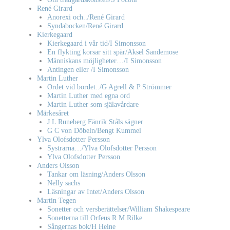
René Girard
Anorexi och../René Girard
Syndabocken/René Girard
Kierkegaard
Kierkegaard i vår tid/I Simonsson
En flykting korsar sitt spår/Aksel Sandemose
Människans möjligheter…/I Simonsson
Antingen eller /I Simonsson
Martin Luther
Ordet vid bordet../G Agrell & P Strömmer
Martin Luther med egna ord
Martin Luther som själavårdare
Märkesåret
J L Runeberg Fänrik Ståls sägner
G C von Döbeln/Bengt Kummel
Ylva Olofsdotter Persson
Systrarna…/Ylva Olofsdotter Persson
Ylva Olofsdotter Persson
Anders Olsson
Tankar om läsning/Anders Olsson
Nelly sachs
Läsningar av Intet/Anders Olsson
Martin Tegen
Sonetter och versberättelser/William Shakespeare
Sonetterna till Orfeus R M Rilke
Sångernas bok/H Heine