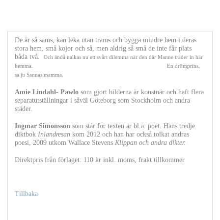
De är så sams, kan leka utan trams och bygga mindre hem i deras
stora hem, små kojor och så, men aldrig så små de inte får plats
båda två.
Och ändå nalkas nu ett svårt dilemma när den där Manne träder in här
hemma.
En drömprins,
sa ju Sannas mamma.
Amie Lindahl- Pawlo
som gjort bilderna är konstnär och haft flera
separatutställningar i såväl Göteborg som Stockholm och andra
städer.
Ingmar Simonsson
som står för texten är bl.a. poet. Hans tredje
diktbok
Inlandresan
kom 2012 och han har också tolkat andras
poesi, 2009 utkom Wallace Stevens
Klippan och andra dikter.
Direktpris från förlaget: 110 kr inkl. moms, frakt tillkommer
Tillbaka