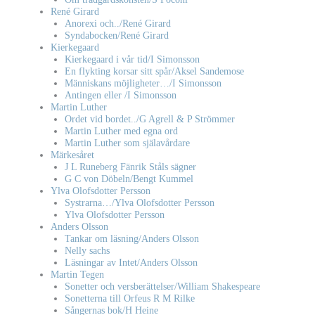
René Girard
Anorexi och../René Girard
Syndabocken/René Girard
Kierkegaard
Kierkegaard i vår tid/I Simonsson
En flykting korsar sitt spår/Aksel Sandemose
Människans möjligheter…/I Simonsson
Antingen eller /I Simonsson
Martin Luther
Ordet vid bordet../G Agrell & P Strömmer
Martin Luther med egna ord
Martin Luther som själavårdare
Märkesåret
J L Runeberg Fänrik Ståls sägner
G C von Döbeln/Bengt Kummel
Ylva Olofsdotter Persson
Systrarna…/Ylva Olofsdotter Persson
Ylva Olofsdotter Persson
Anders Olsson
Tankar om läsning/Anders Olsson
Nelly sachs
Läsningar av Intet/Anders Olsson
Martin Tegen
Sonetter och versberättelser/William Shakespeare
Sonetterna till Orfeus R M Rilke
Sångernas bok/H Heine