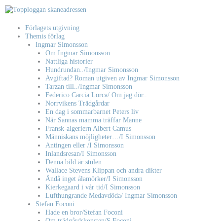
Hoppa
till
innehåll
Förlagets utgivning
Themis förlag
Ingmar Simonsson
Om Ingmar Simonsson
Nattliga historier
Hundrundan../Ingmar Simonsson
Avgiftad? Roman utgiven av Ingmar Simonsson
Tarzan till../Ingmar Simonsson
Federico Carcia Lorca/ Om jag dör..
Norrvikens Trädgårdar
En dag i sommarbarnet Peters liv
När Sannas mamma träffar Manne
Fransk-algeriern Albert Camus
Människans möjligheter…/I Simonsson
Antingen eller /I Simonsson
Inlandsresan/I Simonsson
Denna bild är stulen
Wallace Stevens Klippan och andra dikter
Ändå inget ålamörker/I Simonsson
Kierkegaard i vår tid/I Simonsson
Lufthungrande Medavdöda/ Ingmar Simonsson
Stefan Foconi
Hade en bror/Stefan Foconi
Om trädgårdskonsten/S Foconi