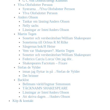
G C von Döbeln/Bengt Kummel
Ylva Olofsdotter Persson
Systrarna…/Ylva Olofsdotter Persson
Ylva Olofsdotter Persson
Anders Olsson
Tankar om läsning/Anders Olsson
Nelly sachs
Läsningar av Intet/Anders Olsson
Martin Tegen
Sonetter och versberättelser/William Shakespeare
Sonetterna till Orfeus R M Rilke
Sångernas bok/H Heine
Vem var Shakespeare?..Martin Tegen
Sonetter och versberättelser/William Shakespeare
Federico Carcia Lorca/ Om jag dör..
Shakespeares Factotum – Fixare
Stefan de Vylder
innan jag flyttar in på ../Stefan de Vylder
Det brinner
Backlist
Bellmans värld/Ingmar Simonsson
TÄCKNAMN SHAKESPEARE
Läsningar av Intet/Anders Olsson
Att skriva dagen…/Anders Olsson
Köp & kontakt