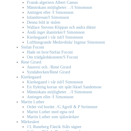
Fransk-algeriern Albert Camus
Människans möjligheter…/I Simonsson
Antingen eller /I Simonsson
Inlandsresan/I Simonsson
Denna bild är stulen
Wallace Stevens Klippan och andra dikter
Ändå inget ålamörker/I Simonsson
Kierkegaard i vår tid/I Simonsson
Lufthungrande Medavdöda/ Ingmar Simonsson
Stefan Foconi
Hade en bror/Stefan Foconi
Om trädgårdskonsten/S Foconi
René Girard
Anorexi och../René Girard
Syndabocken/René Girard
Kierkegaard
Kierkegaard i vår tid/I Simonsson
En flykting korsar sitt spår/Aksel Sandemose
Människans möjligheter…/I Simonsson
Antingen eller /I Simonsson
Martin Luther
Ordet vid bordet../G Agrell & P Strömmer
Martin Luther med egna ord
Martin Luther som själavårdare
Märkesåret
J L Runeberg Fänrik Ståls sägner