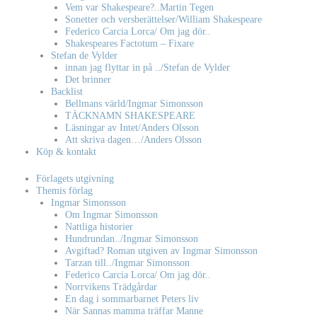
Vem var Shakespeare?..Martin Tegen
Sonetter och versberättelser/William Shakespeare
Federico Carcia Lorca/ Om jag dör..
Shakespeares Factotum – Fixare
Stefan de Vylder
innan jag flyttar in på ../Stefan de Vylder
Det brinner
Backlist
Bellmans värld/Ingmar Simonsson
TÄCKNAMN SHAKESPEARE
Läsningar av Intet/Anders Olsson
Att skriva dagen…/Anders Olsson
Köp & kontakt
Förlagets utgivning
Themis förlag
Ingmar Simonsson
Om Ingmar Simonsson
Nattliga historier
Hundrundan../Ingmar Simonsson
Avgiftad? Roman utgiven av Ingmar Simonsson
Tarzan till../Ingmar Simonsson
Federico Carcia Lorca/ Om jag dör..
Norrvikens Trädgårdar
En dag i sommarbarnet Peters liv
När Sannas mamma träffar Manne