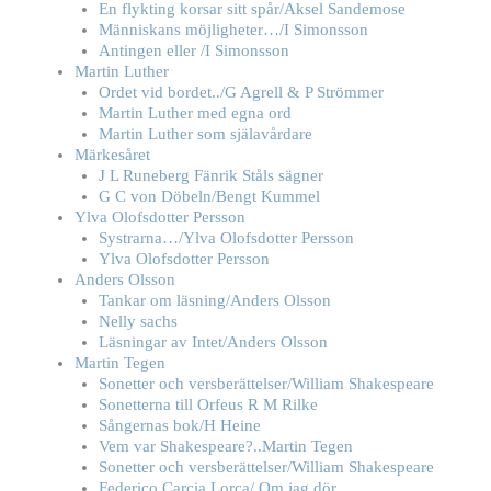
En flykting korsar sitt spår/Aksel Sandemose
Människans möjligheter…/I Simonsson
Antingen eller /I Simonsson
Martin Luther
Ordet vid bordet../G Agrell & P Strömmer
Martin Luther med egna ord
Martin Luther som själavårdare
Märkesåret
J L Runeberg Fänrik Ståls sägner
G C von Döbeln/Bengt Kummel
Ylva Olofsdotter Persson
Systrarna…/Ylva Olofsdotter Persson
Ylva Olofsdotter Persson
Anders Olsson
Tankar om läsning/Anders Olsson
Nelly sachs
Läsningar av Intet/Anders Olsson
Martin Tegen
Sonetter och versberättelser/William Shakespeare
Sonetterna till Orfeus R M Rilke
Sångernas bok/H Heine
Vem var Shakespeare?..Martin Tegen
Sonetter och versberättelser/William Shakespeare
Federico Carcia Lorca/ Om jag dör..