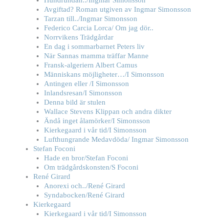
Avgiftad? Roman utgiven av Ingmar Simonsson
Tarzan till../Ingmar Simonsson
Federico Carcia Lorca/ Om jag dör..
Norrvikens Trädgårdar
En dag i sommarbarnet Peters liv
När Sannas mamma träffar Manne
Fransk-algeriern Albert Camus
Människans möjligheter…/I Simonsson
Antingen eller /I Simonsson
Inlandsresan/I Simonsson
Denna bild är stulen
Wallace Stevens Klippan och andra dikter
Ändå inget ålamörker/I Simonsson
Kierkegaard i vår tid/I Simonsson
Lufthungrande Medavdöda/ Ingmar Simonsson
Stefan Foconi
Hade en bror/Stefan Foconi
Om trädgårdskonsten/S Foconi
René Girard
Anorexi och../René Girard
Syndabocken/René Girard
Kierkegaard
Kierkegaard i vår tid/I Simonsson