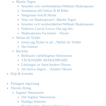
Martin Tegen
Sonetter och versberättelser/William Shakespeare
Sonetterna till Orfeus R M Rilke
Sångernas bok/H Heine
Vem var Shakespeare?..Martin Tegen
Sonetter och versberättelser/William Shakespeare
Federico Carcia Lorca/ Om jag dör..
Shakespeares Factotum – Fixare
Stefan de Vylder
innan jag flyttar in på ../Stefan de Vylder
Det brinner
Backlist
Bellmans värld/Ingmar Simonsson
TÄCKNAMN SHAKESPEARE
Läsningar av Intet/Anders Olsson
Att skriva dagen…/Anders Olsson
Köp & kontakt
Förlagets utgivning
Themis förlag
Ingmar Simonsson
Om Ingmar Simonsson
Nattliga historier
Hundrundan../Ingmar Simonsson