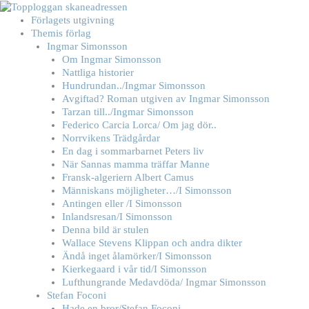
Hoppa
till
Förlagets utgivning
innehåll
Themis förlag
Ingmar Simonsson
Om Ingmar Simonsson
Nattliga historier
Hundrundan../Ingmar Simonsson
Avgiftad? Roman utgiven av Ingmar Simonsson
Tarzan till../Ingmar Simonsson
Federico Carcia Lorca/ Om jag dör..
Norrvikens Trädgårdar
En dag i sommarbarnet Peters liv
När Sannas mamma träffar Manne
Fransk-algeriern Albert Camus
Människans möjligheter…/I Simonsson
Antingen eller /I Simonsson
Inlandsresan/I Simonsson
Denna bild är stulen
Wallace Stevens Klippan och andra dikter
Ändå inget ålamörker/I Simonsson
Kierkegaard i vår tid/I Simonsson
Lufthungrande Medavdöda/ Ingmar Simonsson
Stefan Foconi
Hade en bror/Stefan Foconi