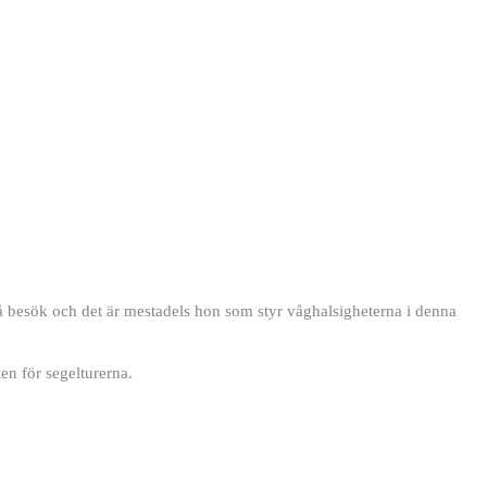
 besök och det är mestadels hon
som styr våghalsigheterna i denna
n för segelturerna.