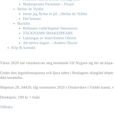
Shakespeares Factotum – Fixare
Stefan de Vylder
innan jag flyttar in på ../Stefan de Vylder
Det brinner
Backlist
Bellmans värld/Ingmar Simonsson
TÄCKNAMN SHAKESPEARE
Läsningar av Intet/Anders Olsson
Att skriva dagen…/Anders Olsson
Köp & kontakt
Våren 2020 när viruskurvan steg bestämde
Ulf Nygren sig för att köpa
Under den legendomspunna
och ljusa tiden i Roslagens skärgård döpt
dikt-
berättelse.
Shipman 28, S4426, låg sommaren 2020
i Ortalaviken i Väddö kanal,
Direktpris: 190 kr + frakt
Tillbaka