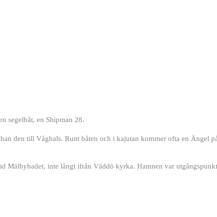
 en segelbåt, en
Shipman 28.
e
han den till Våghals.
Runt båten och i kajutan kommer ofta en
Ängel på
 vid Mälbybadet,
inte långt ifrån Väddö kyrka.
Hamnen var
utgångspunkte