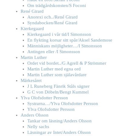
Om trädgårdskonsten/S Foconi
René Girard
Anorexi och../René Girard
Syndabocken/René Girard
Kierkegaard
Kierkegaard i vår tid/I Simonsson
En flykting korsar sitt spår/Aksel Sandemose
Människans möjligheter…/I Simonsson
Antingen eller /I Simonsson
Martin Luther
Ordet vid bordet../G Agrell & P Strömmer
Martin Luther med egna ord
Martin Luther som själavårdare
Märkesåret
J L Runeberg Fänrik Ståls sägner
G C von Döbeln/Bengt Kummel
Ylva Olofsdotter Persson
Systrarna…/Ylva Olofsdotter Persson
Ylva Olofsdotter Persson
Anders Olsson
Tankar om läsning/Anders Olsson
Nelly sachs
Läsningar av Intet/Anders Olsson