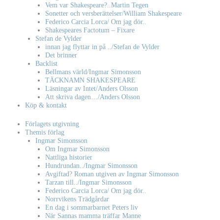
Vem var Shakespeare?..Martin Tegen
Sonetter och versberättelser/William Shakespeare
Federico Carcia Lorca/ Om jag dör..
Shakespeares Factotum – Fixare
Stefan de Vylder
innan jag flyttar in på ../Stefan de Vylder
Det brinner
Backlist
Bellmans värld/Ingmar Simonsson
TÄCKNAMN SHAKESPEARE
Läsningar av Intet/Anders Olsson
Att skriva dagen…/Anders Olsson
Köp & kontakt
Förlagets utgivning
Themis förlag
Ingmar Simonsson
Om Ingmar Simonsson
Nattliga historier
Hundrundan../Ingmar Simonsson
Avgiftad? Roman utgiven av Ingmar Simonsson
Tarzan till../Ingmar Simonsson
Federico Carcia Lorca/ Om jag dör..
Norrvikens Trädgårdar
En dag i sommarbarnet Peters liv
När Sannas mamma träffar Manne