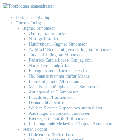
Hoppa
till
innehåll
Förlagets utgivning
Themis förlag
Ingmar Simonsson
Om Ingmar Simonsson
Nattliga historier
Hundrundan../Ingmar Simonsson
Avgiftad? Roman utgiven av Ingmar Simonsson
Tarzan till../Ingmar Simonsson
Federico Carcia Lorca/ Om jag dör..
Norrvikens Trädgårdar
En dag i sommarbarnet Peters liv
När Sannas mamma träffar Manne
Fransk-algeriern Albert Camus
Människans möjligheter…/I Simonsson
Antingen eller /I Simonsson
Inlandsresan/I Simonsson
Denna bild är stulen
Wallace Stevens Klippan och andra dikter
Ändå inget ålamörker/I Simonsson
Kierkegaard i vår tid/I Simonsson
Lufthungrande Medavdöda/ Ingmar Simonsson
Stefan Foconi
Hade en bror/Stefan Foconi
Om trädgårdskonsten/S Foconi