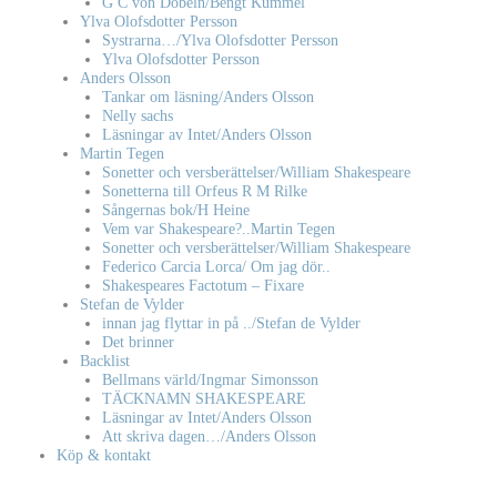
G C von Döbeln/Bengt Kummel
Ylva Olofsdotter Persson
Systrarna…/Ylva Olofsdotter Persson
Ylva Olofsdotter Persson
Anders Olsson
Tankar om läsning/Anders Olsson
Nelly sachs
Läsningar av Intet/Anders Olsson
Martin Tegen
Sonetter och versberättelser/William Shakespeare
Sonetterna till Orfeus R M Rilke
Sångernas bok/H Heine
Vem var Shakespeare?..Martin Tegen
Sonetter och versberättelser/William Shakespeare
Federico Carcia Lorca/ Om jag dör..
Shakespeares Factotum – Fixare
Stefan de Vylder
innan jag flyttar in på ../Stefan de Vylder
Det brinner
Backlist
Bellmans värld/Ingmar Simonsson
TÄCKNAMN SHAKESPEARE
Läsningar av Intet/Anders Olsson
Att skriva dagen…/Anders Olsson
Köp & kontakt