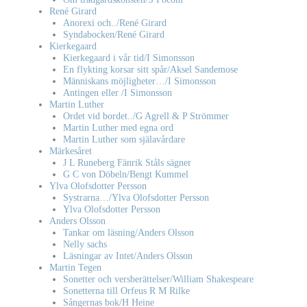
René Girard
Anorexi och../René Girard
Syndabocken/René Girard
Kierkegaard
Kierkegaard i vår tid/I Simonsson
En flykting korsar sitt spår/Aksel Sandemose
Människans möjligheter…/I Simonsson
Antingen eller /I Simonsson
Martin Luther
Ordet vid bordet../G Agrell & P Strömmer
Martin Luther med egna ord
Martin Luther som själavårdare
Märkesåret
J L Runeberg Fänrik Ståls sägner
G C von Döbeln/Bengt Kummel
Ylva Olofsdotter Persson
Systrarna…/Ylva Olofsdotter Persson
Ylva Olofsdotter Persson
Anders Olsson
Tankar om läsning/Anders Olsson
Nelly sachs
Läsningar av Intet/Anders Olsson
Martin Tegen
Sonetter och versberättelser/William Shakespeare
Sonetterna till Orfeus R M Rilke
Sångernas bok/H Heine