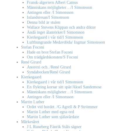
Fransk-algeriern Albert Camus
Människans möjligheter…/I Simonsson
Antingen eller /I Simonsson
Inlandsresan/I Simonsson
Denna bild är stulen
Wallace Stevens Klippan och andra dikter
Ändå inget ålamörker/I Simonsson
Kierkegaard i vår tid/I Simonsson
Lufthungrande Medavdöda/ Ingmar Simonsson
Stefan Foconi
Hade en bror/Stefan Foconi
Om trädgårdskonsten/S Foconi
René Girard
Anorexi och../René Girard
Syndabocken/René Girard
Kierkegaard
Kierkegaard i vår tid/I Simonsson
En flykting korsar sitt spår/Aksel Sandemose
Människans möjligheter…/I Simonsson
Antingen eller /I Simonsson
Martin Luther
Ordet vid bordet../G Agrell & P Strömmer
Martin Luther med egna ord
Martin Luther som själavårdare
Märkesåret
J L Runeberg Fänrik Ståls sägner