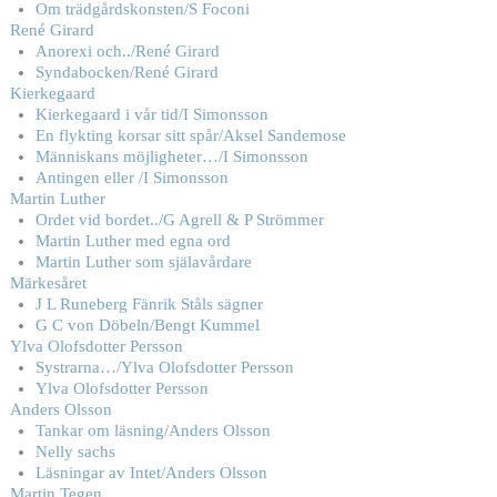
Om trädgårdskonsten/S Foconi
René Girard
Anorexi och../René Girard
Syndabocken/René Girard
Kierkegaard
Kierkegaard i vår tid/I Simonsson
En flykting korsar sitt spår/Aksel Sandemose
Människans möjligheter…/I Simonsson
Antingen eller /I Simonsson
Martin Luther
Ordet vid bordet../G Agrell & P Strömmer
Martin Luther med egna ord
Martin Luther som själavårdare
Märkesåret
J L Runeberg Fänrik Ståls sägner
G C von Döbeln/Bengt Kummel
Ylva Olofsdotter Persson
Systrarna…/Ylva Olofsdotter Persson
Ylva Olofsdotter Persson
Anders Olsson
Tankar om läsning/Anders Olsson
Nelly sachs
Läsningar av Intet/Anders Olsson
Martin Tegen