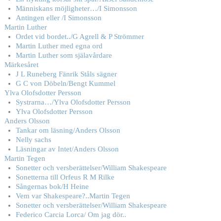
Människans möjligheter…/I Simonsson
Antingen eller /I Simonsson
Martin Luther
Ordet vid bordet../G Agrell & P Strömmer
Martin Luther med egna ord
Martin Luther som själavårdare
Märkesåret
J L Runeberg Fänrik Ståls sägner
G C von Döbeln/Bengt Kummel
Ylva Olofsdotter Persson
Systrarna…/Ylva Olofsdotter Persson
Ylva Olofsdotter Persson
Anders Olsson
Tankar om läsning/Anders Olsson
Nelly sachs
Läsningar av Intet/Anders Olsson
Martin Tegen
Sonetter och versberättelser/William Shakespeare
Sonetterna till Orfeus R M Rilke
Sångernas bok/H Heine
Vem var Shakespeare?..Martin Tegen
Sonetter och versberättelser/William Shakespeare
Federico Carcia Lorca/ Om jag dör..