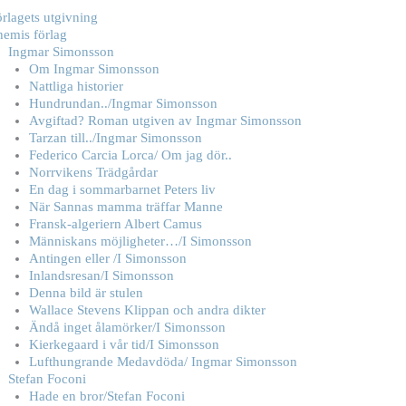
rlagets utgivning
hemis förlag
Ingmar Simonsson
Om Ingmar Simonsson
Nattliga historier
Hundrundan../Ingmar Simonsson
Avgiftad? Roman utgiven av Ingmar Simonsson
Tarzan till../Ingmar Simonsson
Federico Carcia Lorca/ Om jag dör..
Norrvikens Trädgårdar
En dag i sommarbarnet Peters liv
När Sannas mamma träffar Manne
Fransk-algeriern Albert Camus
Människans möjligheter…/I Simonsson
Antingen eller /I Simonsson
Inlandsresan/I Simonsson
Denna bild är stulen
Wallace Stevens Klippan och andra dikter
Ändå inget ålamörker/I Simonsson
Kierkegaard i vår tid/I Simonsson
Lufthungrande Medavdöda/ Ingmar Simonsson
Stefan Foconi
Hade en bror/Stefan Foconi