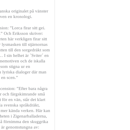
anska originalet på vänster
även en kronologi.
on: ”Lorca firar sitt gei.
.” Och Eriksson skriver:
ten här verkligen firar sitt
 lysmasken till stjärnornas
atten till den sorgedräkt som
 I sin helhet är ´Sviter´ en
rnemotiven och de iskalla
 som stigna ur en
 lyriska dialoger där man
 en scen.”
cension: ”Efter bara några
gar och färgskimrande små
för en vän, står det klart
da svenska språkdräkt,
e mer kända verken. Här kan
heten i Zigenarballaderna,
så förnimma den skuggrika
åk är genomstungna av: