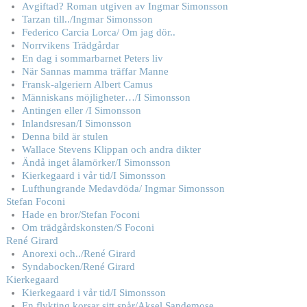
Avgiftad? Roman utgiven av Ingmar Simonsson
Tarzan till../Ingmar Simonsson
Federico Carcia Lorca/ Om jag dör..
Norrvikens Trädgårdar
En dag i sommarbarnet Peters liv
När Sannas mamma träffar Manne
Fransk-algeriern Albert Camus
Människans möjligheter…/I Simonsson
Antingen eller /I Simonsson
Inlandsresan/I Simonsson
Denna bild är stulen
Wallace Stevens Klippan och andra dikter
Ändå inget ålamörker/I Simonsson
Kierkegaard i vår tid/I Simonsson
Lufthungrande Medavdöda/ Ingmar Simonsson
Stefan Foconi
Hade en bror/Stefan Foconi
Om trädgårdskonsten/S Foconi
René Girard
Anorexi och../René Girard
Syndabocken/René Girard
Kierkegaard
Kierkegaard i vår tid/I Simonsson
En flykting korsar sitt spår/Aksel Sandemose