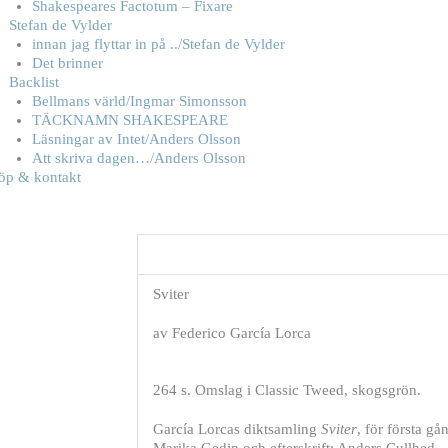
Shakespeares Factotum – Fixare
Stefan de Vylder
innan jag flyttar in på ../Stefan de Vylder
Det brinner
Backlist
Bellmans värld/Ingmar Simonsson
TÄCKNAMN SHAKESPEARE
Läsningar av Intet/Anders Olsson
Att skriva dagen…/Anders Olsson
öp & kontakt
Sviter
av Federico García Lorca
264 s. Omslag i Classic Tweed, skogsgrön.
García Lorcas diktsamling
Sviter
, för första g
Marika Gedin och efterskrift: Anders Cullhed.