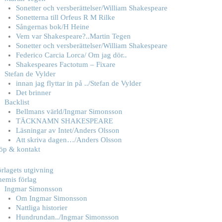
Sonetter och versberättelser/William Shakespeare
Sonetterna till Orfeus R M Rilke
Sångernas bok/H Heine
Vem var Shakespeare?..Martin Tegen
Sonetter och versberättelser/William Shakespeare
Federico Carcia Lorca/ Om jag dör..
Shakespeares Factotum – Fixare
Stefan de Vylder
innan jag flyttar in på ../Stefan de Vylder
Det brinner
Backlist
Bellmans värld/Ingmar Simonsson
TÄCKNAMN SHAKESPEARE
Läsningar av Intet/Anders Olsson
Att skriva dagen…/Anders Olsson
öp & kontakt
rlagets utgivning
hemis förlag
Ingmar Simonsson
Om Ingmar Simonsson
Nattliga historier
Hundrundan../Ingmar Simonsson