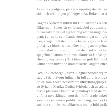
Tvåspråkig utgåva, på varje uppslag står det sp
sida och tolkningen på höger sida. Boken har 
Dagens Nyheters rubrik till Ulf Erikssons recensi
Dikterna i ’Sviter’ är en formidabel uppvisning
”Lika säkert ter det sig för mig att den unge poe
geni, i en serie svindlande zoomningar som gör
like, spegeln till det ofödda barnets grav och n
gör själva himlens ensamhet möjlig att begråta…
formidabel uppvisning. Invid de utsökta noctu
spegelmeditationerna finns lakoniska landskap
Hemingwayroman (”Blå himmel/ gult fält”) och
känner den blivande dramatikerns längtan efter
Och ur Göteborgs-Posten, Ragnar Strömberg re
steg på denna´outsägliga väg full av prästkra
ödlor´som Lorca beskrev sitt utbrytningsprojekt 
att Sviter, i Marika Gedins lyhörda och avspän
måste placeras i kanonisk jämnhöjd med de tr
vi följa utvecklingen mot den raffinerade enkel
som blev en enorm publik framgång, men ock
smärtan som de sista dikternas branta bildspr