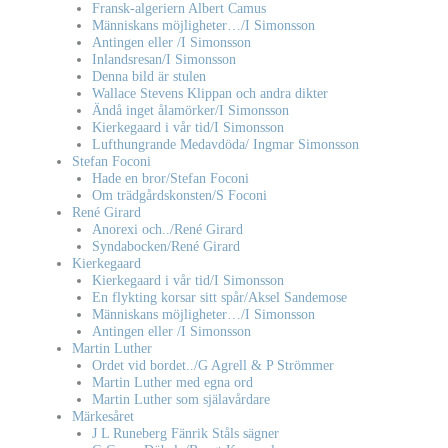
Fransk-algeriern Albert Camus
Människans möjligheter…/I Simonsson
Antingen eller /I Simonsson
Inlandsresan/I Simonsson
Denna bild är stulen
Wallace Stevens Klippan och andra dikter
Ändå inget ålamörker/I Simonsson
Kierkegaard i vår tid/I Simonsson
Lufthungrande Medavdöda/ Ingmar Simonsson
Stefan Foconi
Hade en bror/Stefan Foconi
Om trädgårdskonsten/S Foconi
René Girard
Anorexi och../René Girard
Syndabocken/René Girard
Kierkegaard
Kierkegaard i vår tid/I Simonsson
En flykting korsar sitt spår/Aksel Sandemose
Människans möjligheter…/I Simonsson
Antingen eller /I Simonsson
Martin Luther
Ordet vid bordet../G Agrell & P Strömmer
Martin Luther med egna ord
Martin Luther som själavårdare
Märkesåret
J L Runeberg Fänrik Ståls sägner