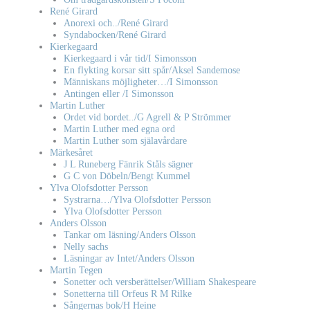
René Girard
Anorexi och../René Girard
Syndabocken/René Girard
Kierkegaard
Kierkegaard i vår tid/I Simonsson
En flykting korsar sitt spår/Aksel Sandemose
Människans möjligheter…/I Simonsson
Antingen eller /I Simonsson
Martin Luther
Ordet vid bordet../G Agrell & P Strömmer
Martin Luther med egna ord
Martin Luther som själavårdare
Märkesåret
J L Runeberg Fänrik Ståls sägner
G C von Döbeln/Bengt Kummel
Ylva Olofsdotter Persson
Systrarna…/Ylva Olofsdotter Persson
Ylva Olofsdotter Persson
Anders Olsson
Tankar om läsning/Anders Olsson
Nelly sachs
Läsningar av Intet/Anders Olsson
Martin Tegen
Sonetter och versberättelser/William Shakespeare
Sonetterna till Orfeus R M Rilke
Sångernas bok/H Heine