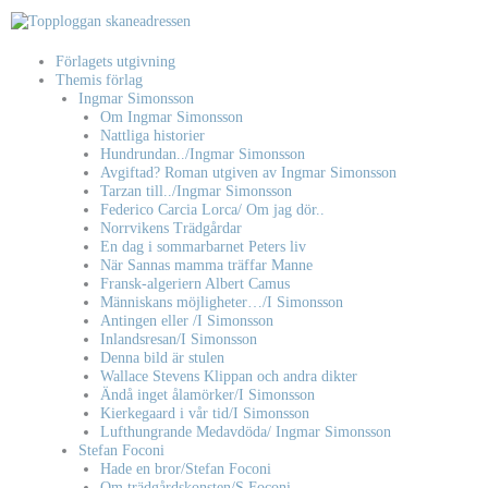
Hoppa
till
innehåll
Förlagets utgivning
Themis förlag
Ingmar Simonsson
Om Ingmar Simonsson
Nattliga historier
Hundrundan../Ingmar Simonsson
Avgiftad? Roman utgiven av Ingmar Simonsson
Tarzan till../Ingmar Simonsson
Federico Carcia Lorca/ Om jag dör..
Norrvikens Trädgårdar
En dag i sommarbarnet Peters liv
När Sannas mamma träffar Manne
Fransk-algeriern Albert Camus
Människans möjligheter…/I Simonsson
Antingen eller /I Simonsson
Inlandsresan/I Simonsson
Denna bild är stulen
Wallace Stevens Klippan och andra dikter
Ändå inget ålamörker/I Simonsson
Kierkegaard i vår tid/I Simonsson
Lufthungrande Medavdöda/ Ingmar Simonsson
Stefan Foconi
Hade en bror/Stefan Foconi
Om trädgårdskonsten/S Foconi