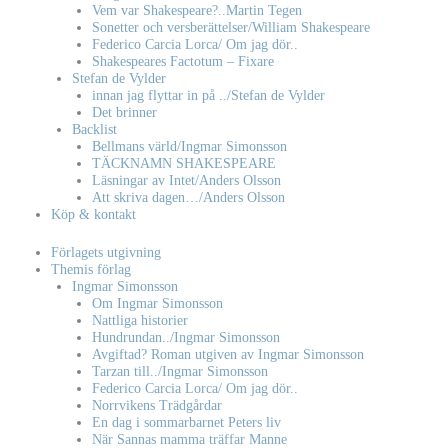
Vem var Shakespeare?..Martin Tegen
Sonetter och versberättelser/William Shakespeare
Federico Carcia Lorca/ Om jag dör..
Shakespeares Factotum – Fixare
Stefan de Vylder
innan jag flyttar in på ../Stefan de Vylder
Det brinner
Backlist
Bellmans värld/Ingmar Simonsson
TÄCKNAMN SHAKESPEARE
Läsningar av Intet/Anders Olsson
Att skriva dagen…/Anders Olsson
Köp & kontakt
Förlagets utgivning
Themis förlag
Ingmar Simonsson
Om Ingmar Simonsson
Nattliga historier
Hundrundan../Ingmar Simonsson
Avgiftad? Roman utgiven av Ingmar Simonsson
Tarzan till../Ingmar Simonsson
Federico Carcia Lorca/ Om jag dör..
Norrvikens Trädgårdar
En dag i sommarbarnet Peters liv
När Sannas mamma träffar Manne