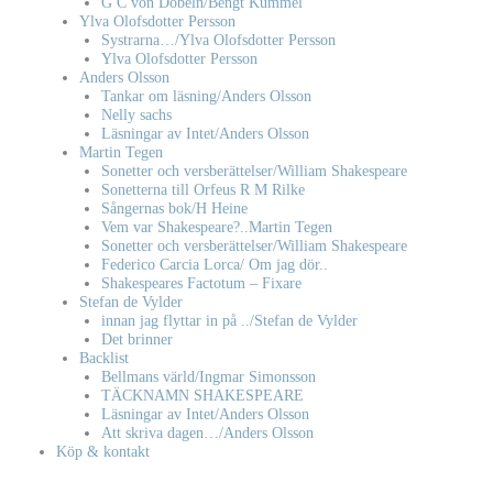
G C von Döbeln/Bengt Kummel
Ylva Olofsdotter Persson
Systrarna…/Ylva Olofsdotter Persson
Ylva Olofsdotter Persson
Anders Olsson
Tankar om läsning/Anders Olsson
Nelly sachs
Läsningar av Intet/Anders Olsson
Martin Tegen
Sonetter och versberättelser/William Shakespeare
Sonetterna till Orfeus R M Rilke
Sångernas bok/H Heine
Vem var Shakespeare?..Martin Tegen
Sonetter och versberättelser/William Shakespeare
Federico Carcia Lorca/ Om jag dör..
Shakespeares Factotum – Fixare
Stefan de Vylder
innan jag flyttar in på ../Stefan de Vylder
Det brinner
Backlist
Bellmans värld/Ingmar Simonsson
TÄCKNAMN SHAKESPEARE
Läsningar av Intet/Anders Olsson
Att skriva dagen…/Anders Olsson
Köp & kontakt