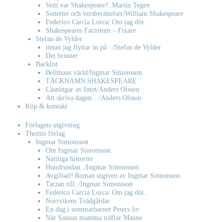
Vem var Shakespeare?..Martin Tegen
Sonetter och versberättelser/William Shakespeare
Federico Carcia Lorca/ Om jag dör..
Shakespeares Factotum – Fixare
Stefan de Vylder
innan jag flyttar in på ../Stefan de Vylder
Det brinner
Backlist
Bellmans värld/Ingmar Simonsson
TÄCKNAMN SHAKESPEARE
Läsningar av Intet/Anders Olsson
Att skriva dagen…/Anders Olsson
Köp & kontakt
Förlagets utgivning
Themis förlag
Ingmar Simonsson
Om Ingmar Simonsson
Nattliga historier
Hundrundan../Ingmar Simonsson
Avgiftad? Roman utgiven av Ingmar Simonsson
Tarzan till../Ingmar Simonsson
Federico Carcia Lorca/ Om jag dör..
Norrvikens Trädgårdar
En dag i sommarbarnet Peters liv
När Sannas mamma träffar Manne