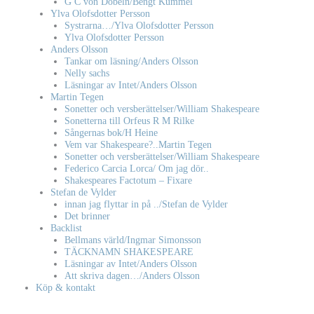
G C von Döbeln/Bengt Kummel
Ylva Olofsdotter Persson
Systrarna…/Ylva Olofsdotter Persson
Ylva Olofsdotter Persson
Anders Olsson
Tankar om läsning/Anders Olsson
Nelly sachs
Läsningar av Intet/Anders Olsson
Martin Tegen
Sonetter och versberättelser/William Shakespeare
Sonetterna till Orfeus R M Rilke
Sångernas bok/H Heine
Vem var Shakespeare?..Martin Tegen
Sonetter och versberättelser/William Shakespeare
Federico Carcia Lorca/ Om jag dör..
Shakespeares Factotum – Fixare
Stefan de Vylder
innan jag flyttar in på ../Stefan de Vylder
Det brinner
Backlist
Bellmans värld/Ingmar Simonsson
TÄCKNAMN SHAKESPEARE
Läsningar av Intet/Anders Olsson
Att skriva dagen…/Anders Olsson
Köp & kontakt