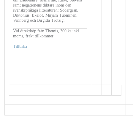
om Baudelaire, Mallarmé, Rilke, Stevens
samt negationens diktare inom den
svenskspråkiga litteraturen: Södergran,
Diktonius, Ekelöf, Mirjam Tuominen,
Vennberg och Birgitta Trotzig.
Vid direktköp från Themis, 300 kr inkl
moms, frakt tillkommer
Tillbaka