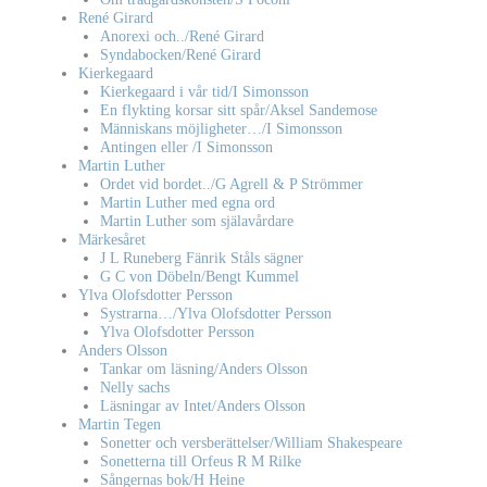
René Girard
Anorexi och../René Girard
Syndabocken/René Girard
Kierkegaard
Kierkegaard i vår tid/I Simonsson
En flykting korsar sitt spår/Aksel Sandemose
Människans möjligheter…/I Simonsson
Antingen eller /I Simonsson
Martin Luther
Ordet vid bordet../G Agrell & P Strömmer
Martin Luther med egna ord
Martin Luther som själavårdare
Märkesåret
J L Runeberg Fänrik Ståls sägner
G C von Döbeln/Bengt Kummel
Ylva Olofsdotter Persson
Systrarna…/Ylva Olofsdotter Persson
Ylva Olofsdotter Persson
Anders Olsson
Tankar om läsning/Anders Olsson
Nelly sachs
Läsningar av Intet/Anders Olsson
Martin Tegen
Sonetter och versberättelser/William Shakespeare
Sonetterna till Orfeus R M Rilke
Sångernas bok/H Heine