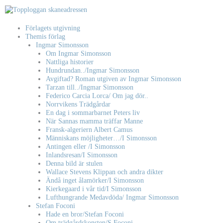
Hoppa
till
innehåll
Förlagets utgivning
Themis förlag
Ingmar Simonsson
Om Ingmar Simonsson
Nattliga historier
Hundrundan../Ingmar Simonsson
Avgiftad? Roman utgiven av Ingmar Simonsson
Tarzan till../Ingmar Simonsson
Federico Carcia Lorca/ Om jag dör..
Norrvikens Trädgårdar
En dag i sommarbarnet Peters liv
När Sannas mamma träffar Manne
Fransk-algeriern Albert Camus
Människans möjligheter…/I Simonsson
Antingen eller /I Simonsson
Inlandsresan/I Simonsson
Denna bild är stulen
Wallace Stevens Klippan och andra dikter
Ändå inget ålamörker/I Simonsson
Kierkegaard i vår tid/I Simonsson
Lufthungrande Medavdöda/ Ingmar Simonsson
Stefan Foconi
Hade en bror/Stefan Foconi
Om trädgårdskonsten/S Foconi