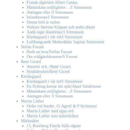
Fransk-algeriern Albert Camus
Människans möjligheter…/I Simonsson
Antingen eller /I Simonsson
Inlandsresan/I Simonsson
Denna bild är stulen
Wallace Stevens Klippan och andra dikter
Ändå inget ålamörker/I Simonsson
Kierkegaard i vår tid/I Simonsson
Lufthungrande Medavdöda/ Ingmar Simonsson
Stefan Foconi
Hade en bror/Stefan Foconi
Om trädgårdskonsten/S Foconi
René Girard
Anorexi och../René Girard
Syndabocken/René Girard
Kierkegaard
Kierkegaard i vår tid/I Simonsson
En flykting korsar sitt spår/Aksel Sandemose
Människans möjligheter…/I Simonsson
Antingen eller /I Simonsson
Martin Luther
Ordet vid bordet../G Agrell & P Strömmer
Martin Luther med egna ord
Martin Luther som själavårdare
Märkesåret
J L Runeberg Fänrik Ståls sägner