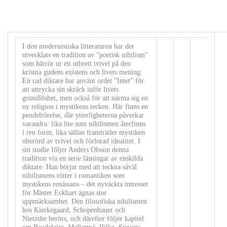
I den modernistiska litteraturen har det
utvecklats en tradition av ”poetisk nihilism”
som härrör ur ett utbrett tvivel på den
kristna gudens existens och livets mening.
En rad diktare har använt ordet ”Intet” för
att uttrycka sin skräck inför livets
grundlöshet, men också för att närma sig en
ny religion i mystikens tecken. Här finns en
pendelrörelse, där ytterligheterna påverkar
varandra: lika lite som nihilismen återfinns
i ren form, lika sällan framträder mystiken
oberörd av tvivel och förlorad idealitet. I
sin studie följer Anders Olsson denna
tradition via en serie läsningar av enskilda
diktare. Han börjar med att teckna såväl
nihilismens rötter i romantiken som
mystikens renässans – det nyväckta intresset
för Mäster Eckhart ägnas stor
uppmärksamhet. Den filosofiska nihilismen
hos Kierkegaard, Schopenhauer och
Nietzshe berörs, och därefter följer kapitel