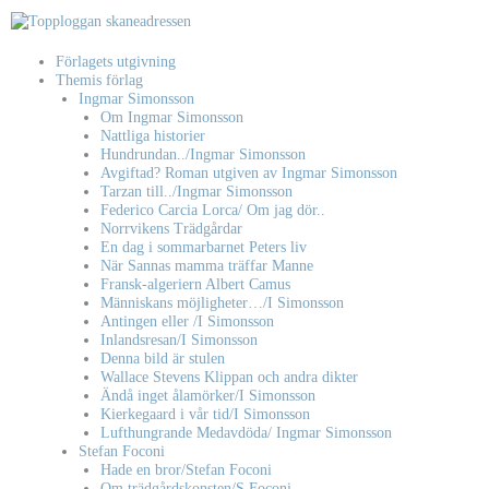
Hoppa
till
innehåll
Förlagets utgivning
Themis förlag
Ingmar Simonsson
Om Ingmar Simonsson
Nattliga historier
Hundrundan../Ingmar Simonsson
Avgiftad? Roman utgiven av Ingmar Simonsson
Tarzan till../Ingmar Simonsson
Federico Carcia Lorca/ Om jag dör..
Norrvikens Trädgårdar
En dag i sommarbarnet Peters liv
När Sannas mamma träffar Manne
Fransk-algeriern Albert Camus
Människans möjligheter…/I Simonsson
Antingen eller /I Simonsson
Inlandsresan/I Simonsson
Denna bild är stulen
Wallace Stevens Klippan och andra dikter
Ändå inget ålamörker/I Simonsson
Kierkegaard i vår tid/I Simonsson
Lufthungrande Medavdöda/ Ingmar Simonsson
Stefan Foconi
Hade en bror/Stefan Foconi
Om trädgårdskonsten/S Foconi