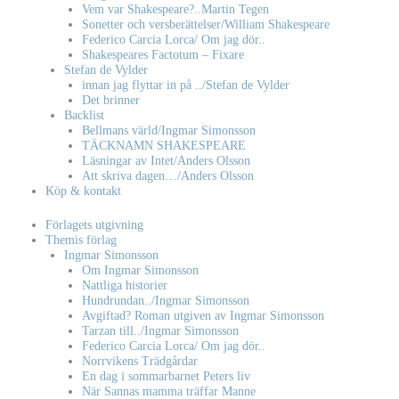
Vem var Shakespeare?..Martin Tegen
Sonetter och versberättelser/William Shakespeare
Federico Carcia Lorca/ Om jag dör..
Shakespeares Factotum – Fixare
Stefan de Vylder
innan jag flyttar in på ../Stefan de Vylder
Det brinner
Backlist
Bellmans värld/Ingmar Simonsson
TÄCKNAMN SHAKESPEARE
Läsningar av Intet/Anders Olsson
Att skriva dagen…/Anders Olsson
Köp & kontakt
Förlagets utgivning
Themis förlag
Ingmar Simonsson
Om Ingmar Simonsson
Nattliga historier
Hundrundan../Ingmar Simonsson
Avgiftad? Roman utgiven av Ingmar Simonsson
Tarzan till../Ingmar Simonsson
Federico Carcia Lorca/ Om jag dör..
Norrvikens Trädgårdar
En dag i sommarbarnet Peters liv
När Sannas mamma träffar Manne