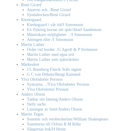
René Girard
Anorexi och../René Girard
Syndabocken/René Girard
Kierkegaard
Kierkegaard i vår tid/I Simonsson
En flykting korsar sitt spår/Aksel Sandemose
Människans möjligheter…/I Simonsson
Antingen eller /I Simonsson
Martin Luther
Ordet vid bordet../G Agrell & P Strömmer
Martin Luther med egna ord
Martin Luther som själavårdare
Märkesåret
J L Runeberg Fänrik Ståls sägner
G C von Döbeln/Bengt Kummel
Ylva Olofsdotter Persson
Systrarna…/Ylva Olofsdotter Persson
Ylva Olofsdotter Persson
Anders Olsson
Tankar om läsning/Anders Olsson
Nelly sachs
Läsningar av Intet/Anders Olsson
Martin Tegen
Sonetter och versberättelser/William Shakespeare
Sonetterna till Orfeus R M Rilke
Sångernas bok/H Heine