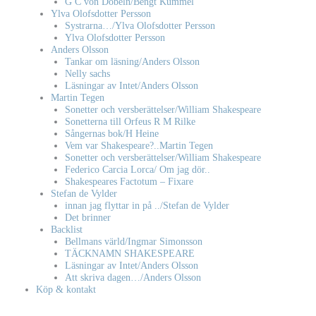
G C von Döbeln/Bengt Kummel
Ylva Olofsdotter Persson
Systrarna…/Ylva Olofsdotter Persson
Ylva Olofsdotter Persson
Anders Olsson
Tankar om läsning/Anders Olsson
Nelly sachs
Läsningar av Intet/Anders Olsson
Martin Tegen
Sonetter och versberättelser/William Shakespeare
Sonetterna till Orfeus R M Rilke
Sångernas bok/H Heine
Vem var Shakespeare?..Martin Tegen
Sonetter och versberättelser/William Shakespeare
Federico Carcia Lorca/ Om jag dör..
Shakespeares Factotum – Fixare
Stefan de Vylder
innan jag flyttar in på ../Stefan de Vylder
Det brinner
Backlist
Bellmans värld/Ingmar Simonsson
TÄCKNAMN SHAKESPEARE
Läsningar av Intet/Anders Olsson
Att skriva dagen…/Anders Olsson
Köp & kontakt