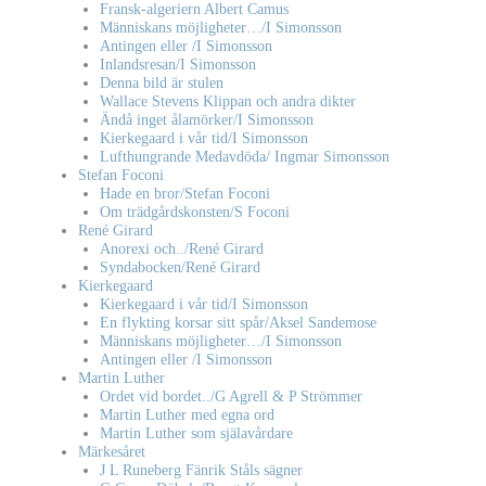
Fransk-algeriern Albert Camus
Människans möjligheter…/I Simonsson
Antingen eller /I Simonsson
Inlandsresan/I Simonsson
Denna bild är stulen
Wallace Stevens Klippan och andra dikter
Ändå inget ålamörker/I Simonsson
Kierkegaard i vår tid/I Simonsson
Lufthungrande Medavdöda/ Ingmar Simonsson
Stefan Foconi
Hade en bror/Stefan Foconi
Om trädgårdskonsten/S Foconi
René Girard
Anorexi och../René Girard
Syndabocken/René Girard
Kierkegaard
Kierkegaard i vår tid/I Simonsson
En flykting korsar sitt spår/Aksel Sandemose
Människans möjligheter…/I Simonsson
Antingen eller /I Simonsson
Martin Luther
Ordet vid bordet../G Agrell & P Strömmer
Martin Luther med egna ord
Martin Luther som själavårdare
Märkesåret
J L Runeberg Fänrik Ståls sägner