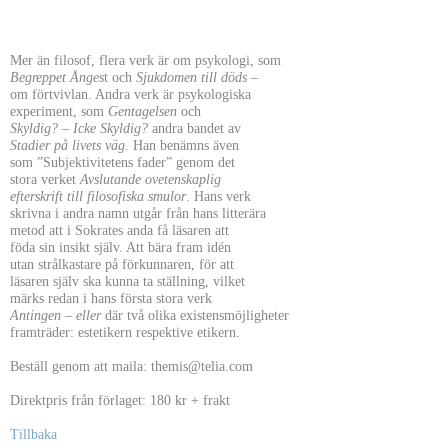
Mer än filosof, flera verk är om psykologi, som
Begreppet Ånges
t och
Sjukdomen till döds
–
om förtvivlan. Andra verk är psykologiska
experiment, som
Gentagelsen
och
Skyldig? – Icke Skyldig?
andra bandet av
Stadier på livets väg
. Han benämns även
som ”Subjektivitetens fader” genom det
stora verket
Avslutande ovetenskaplig
efterskrift till filosofiska smulor
. Hans verk
skrivna i andra namn utgår från hans litterära
metod att i Sokrates anda få läsaren att
föda sin insikt själv. Att bära fram idén
utan strålkastare på förkunnaren, för att
läsaren själv ska kunna ta ställning, vilket
märks redan i hans första stora verk
Antingen – eller
där två olika existensmöjligheter
framträder: estetikern respektive etikern.
Beställ genom att maila: themis@telia.com
Direktpris från förlaget: 180 kr + frakt
Tillbaka